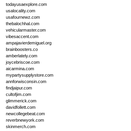
todayusaexplore.com
usalocality.com
usafournewz.com
thebalochhal.com
vehicularmaster.com
vibesaccent.com
ampajavierdemiguel.org
brainboosters.co
amberlately.com
joycebriscoe.com
aicarmina.com
mypartysupplystore.com
annforwisconsin.com
findjaipur.com
cultofjim.com
glimmerick.com
davidfollett.com
newcollegebeat.com
reverbnewyork.com
skinmerch.com