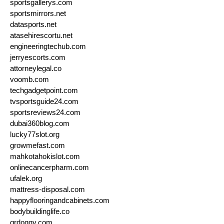
sportsgallerys.com
sportsmirrors.net
datasports.net
atasehirescortu.net
engineeringtechub.com
jerryescorts.com
attorneylegal.co
voomb.com
techgadgetpoint.com
tvsportsguide24.com
sportsreviews24.com
dubai360blog.com
lucky77slot.org
growmefast.com
mahkotahokislot.com
onlinecancerpharm.com
ufalek.org
mattress-disposal.com
happyflooringandcabinets.com
bodybuildinglife.co
qrdoggy.com