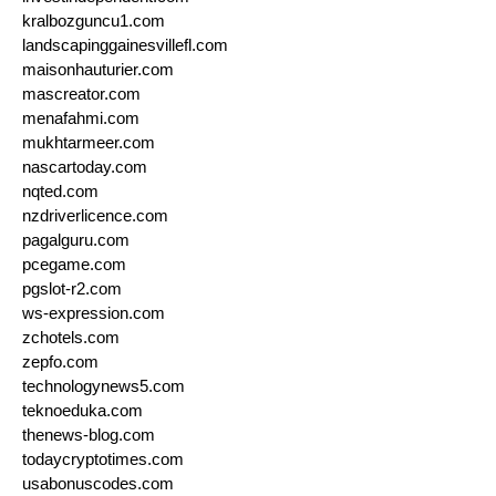
kralbozguncu1.com
landscapinggainesvillefl.com
maisonhauturier.com
mascreator.com
menafahmi.com
mukhtarmeer.com
nascartoday.com
nqted.com
nzdriverlicence.com
pagalguru.com
pcegame.com
pgslot-r2.com
ws-expression.com
zchotels.com
zepfo.com
technologynews5.com
teknoeduka.com
thenews-blog.com
todaycryptotimes.com
usabonuscodes.com