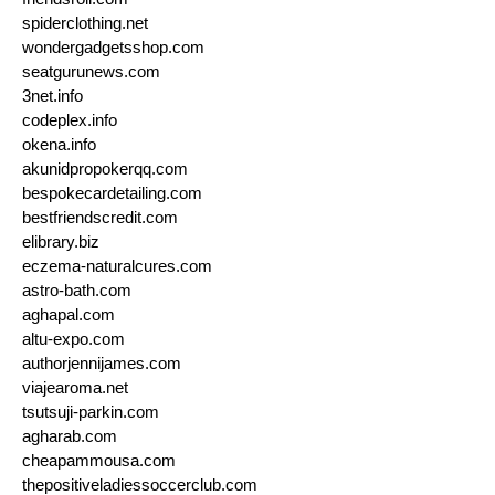
spiderclothing.net
wondergadgetsshop.com
seatgurunews.com
3net.info
codeplex.info
okena.info
akunidpropokerqq.com
bespokecardetailing.com
bestfriendscredit.com
elibrary.biz
eczema-naturalcures.com
astro-bath.com
aghapal.com
altu-expo.com
authorjennijames.com
viajearoma.net
tsutsuji-parkin.com
agharab.com
cheapammousa.com
thepositiveladiessoccerclub.com