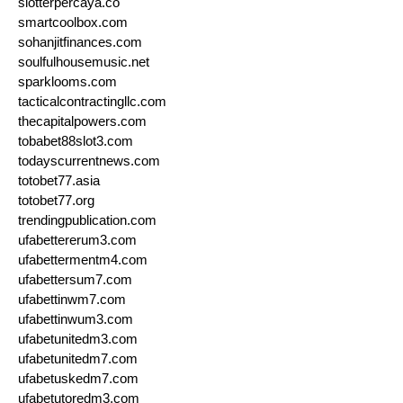
slotterpercaya.co
smartcoolbox.com
sohanjitfinances.com
soulfulhousemusic.net
sparklooms.com
tacticalcontractingllc.com
thecapitalpowers.com
tobabet88slot3.com
todayscurrentnews.com
totobet77.asia
totobet77.org
trendingpublication.com
ufabettererum3.com
ufabettermentm4.com
ufabettersum7.com
ufabettinwm7.com
ufabettinwum3.com
ufabetunitedm3.com
ufabetunitedm7.com
ufabetuskedm7.com
ufabetutoredm3.com