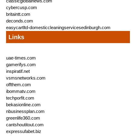
classicglobalnews.com
cybercusp.com
britaintt.com
deconds.com
easycartltd-domesticcleaningservicesedinburgh.com
Links
uae-times.com
gamerifys.com
inspiratif.net
vsmsnetworks.com
offthem.com
ibommatv.com
techporfit.com
bekasionline.com
nbusinessplan.com
greenlife360.com
cantshoutitout.com
expressufabet.biz