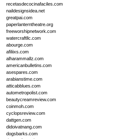
recetasdecocinafaciles.com
naildesignsidea.net
greatpai.com
paperlanterntheatre.org
freeworshipnetwork.com
watercraftllc.com
abourge.com
afiliixs.com
alharammallz.com
americanbulletins.com
asespares.com
arabianstime.com
atticabblues.com
autometropolist.com
beautycreamreview.com
coinmoh.com
cyclopsreview.com
dattgen.com
didoivatnang.com
dogsbarks.com