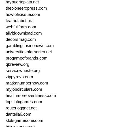
mypuertoplata.net
thepioneerxpress.com
howtofixissue.com
teamufabet.biz
webfullform.com
allviddownload.com
decorsmag.com
gamblingcasinonews.com
universitiesofamerica.net
progameofbrands.com
qbreview.org
servicewueste.org
zippyrevs.com
matkanumbernow.com
myjobcirculars.com
healthmoreoverfitness.com
topslotxgames.com
routerloggnet.net
dantella6.com
slotsgamesone.com
hispinzone.com