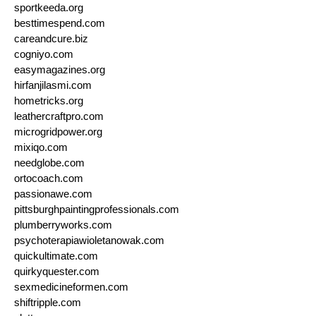
sportkeeda.org
besttimespend.com
careandcure.biz
cogniyo.com
easymagazines.org
hirfanjilasmi.com
hometricks.org
leathercraftpro.com
microgridpower.org
mixiqo.com
needglobe.com
ortocoach.com
passionawe.com
pittsburghpaintingprofessionals.com
plumberryworks.com
psychoterapiawioletanowak.com
quickultimate.com
quirkyquester.com
sexmedicineformen.com
shiftripple.com