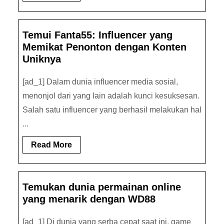
More
Temui Fanta55: Influencer yang
Memikat Penonton dengan Konten
Uniknya
[ad_1] Dalam dunia influencer media sosial,
menonjol dari yang lain adalah kunci kesuksesan.
Salah satu influencer yang berhasil melakukan hal
...
Read
Read More
More
Temukan dunia permainan online
yang menarik dengan WD88
[ad_1] Di dunia yang serba cepat saat ini, game