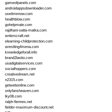
gameofpanels.com
androidappsdownloader.com
usetimenow.com
healthblow.com
gohelpmate.com
rajdhani-satta-matka.com
writerscraft.net
elearning-childprotection.com
wrestling4mena.com
knowledgeforall.info
brand2lastio.com
usadigitalservices.com
socialhoppers.com
creativedream.net
n2315.com
getwebonline.com
onlyfansheaven.com
lky08.com
ralph-fiennes.net
fielder-maximum-discount.net