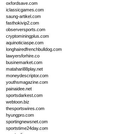
oxfordsave.com
iclassicgames.com
saung-artikel.com
fasthokivip2.com
observersports.com
cryptominingplus.com
aquinoticiaspe.com
longhairedfrenchbulldog.com
lawyersforhire.co
businemarket.com
matahari88play.net
moneydescriptor.com
youthsmagazine.com
painaidee.net
sportsdarkest.com
webtoon.biz
thesportswires.com
hyungpro.com
sportingnewsnet.com
sportstime24day.com