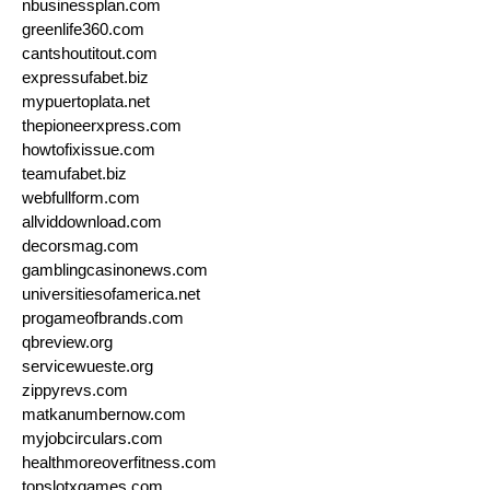
nbusinessplan.com
greenlife360.com
cantshoutitout.com
expressufabet.biz
mypuertoplata.net
thepioneerxpress.com
howtofixissue.com
teamufabet.biz
webfullform.com
allviddownload.com
decorsmag.com
gamblingcasinonews.com
universitiesofamerica.net
progameofbrands.com
qbreview.org
servicewueste.org
zippyrevs.com
matkanumbernow.com
myjobcirculars.com
healthmoreoverfitness.com
topslotxgames.com