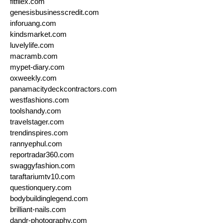
fitfllex.com
genesisbusinesscredit.com
inforuang.com
kindsmarket.com
luvelylife.com
macramb.com
mypet-diary.com
oxweekly.com
panamacitydeckcontractors.com
westfashions.com
toolshandy.com
travelstager.com
trendinspires.com
rannyephul.com
reportradar360.com
swaggyfashion.com
taraftariumtv10.com
questionquery.com
bodybuildinglegend.com
brilliant-nails.com
dandr-photography.com