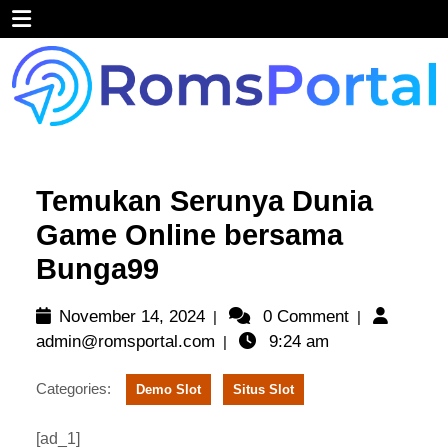
Skip
Open
to
content
Menu
Temukan Serunya Dunia
Game Online bersama
Bunga99
November
November 14, 2024
0 Comment
|
|
14,
admin@romsportal.com
admin@romsportal.com
9:24 am
|
2024
Categories:
Demo Slot
Situs Slot
[ad_1]