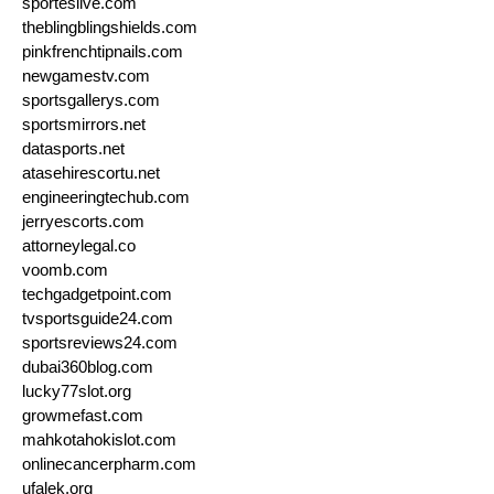
sporteslive.com
theblingblingshields.com
pinkfrenchtipnails.com
newgamestv.com
sportsgallerys.com
sportsmirrors.net
datasports.net
atasehirescortu.net
engineeringtechub.com
jerryescorts.com
attorneylegal.co
voomb.com
techgadgetpoint.com
tvsportsguide24.com
sportsreviews24.com
dubai360blog.com
lucky77slot.org
growmefast.com
mahkotahokislot.com
onlinecancerpharm.com
ufalek.org