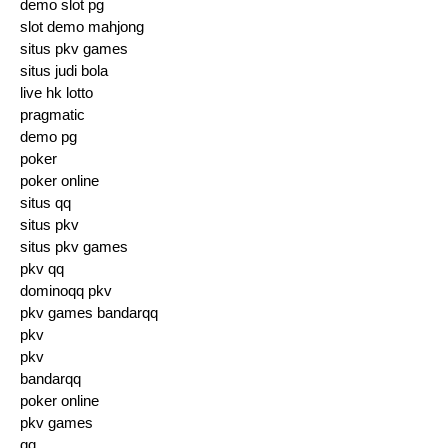
demo slot pg
slot demo mahjong
situs pkv games
situs judi bola
live hk lotto
pragmatic
demo pg
poker
poker online
situs qq
situs pkv
situs pkv games
pkv qq
dominoqq pkv
pkv games bandarqq
pkv
pkv
bandarqq
poker online
pkv games
qq