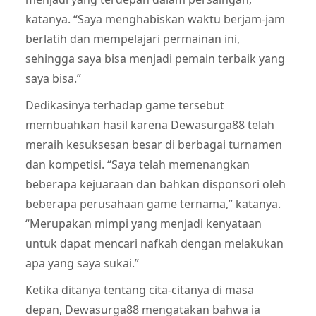
katanya. “Saya menghabiskan waktu berjam-jam
berlatih dan mempelajari permainan ini,
sehingga saya bisa menjadi pemain terbaik yang
saya bisa.”
Dedikasinya terhadap game tersebut
membuahkan hasil karena Dewasurga88 telah
meraih kesuksesan besar di berbagai turnamen
dan kompetisi. “Saya telah memenangkan
beberapa kejuaraan dan bahkan disponsori oleh
beberapa perusahaan game ternama,” katanya.
“Merupakan mimpi yang menjadi kenyataan
untuk dapat mencari nafkah dengan melakukan
apa yang saya sukai.”
Ketika ditanya tentang cita-citanya di masa
depan, Dewasurga88 mengatakan bahwa ia