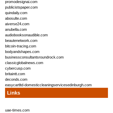
promodesignai.com
publicistspaper.com
quindaily.com
abosulte.com
aiverse24.com
anubella.com
audiobooksonaudible.com
beautenetwork.com
bitcoin-tracing.com
bodyandshapes.com
businessconsultantsroundrock.com
classicglobalnews.com
cybercusp.com
britaintt.com
deconds.com
easycartltd-domesticcleaningservicesedinburgh.com
Links
uae-times.com