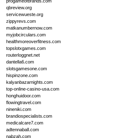
progameofbrands.com
qbreview.org
servicewueste.org
zippyrevs.com
matkanumbernow.com
myjobcirculars.com
healthmoreoverfitness.com
topslotxgames.com
routerloggnet.net
dantella6.com
slotsgamesone.com
hispinzone.com
kalyanbazarnights.com
top-online-casino-usa.com
honghuidoor.com
flowingtravel.com
nineniki.com
brandiospecialists.com
medicalcare7.com
adtennaball.com
nabzah.com