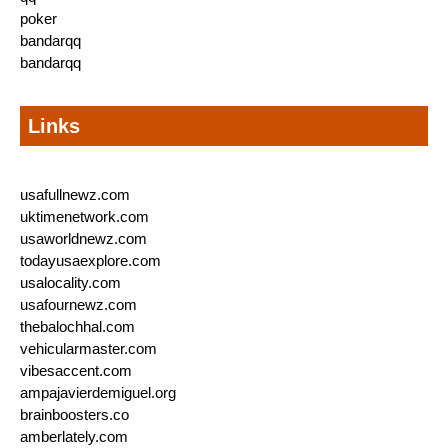
poker
bandarqq
bandarqq
Links
usafullnewz.com
uktimenetwork.com
usaworldnewz.com
todayusaexplore.com
usalocality.com
usafournewz.com
thebalochhal.com
vehicularmaster.com
vibesaccent.com
ampajavierdemiguel.org
brainboosters.co
amberlately.com