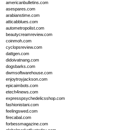
americanbulletins.com
asespares.com
arabianstime.com
atticabblues.com
autometropolist.com
beautycreamreview.com
coinmoh.com
cyclopsreview.com
dattgen.com
didoivatnang.com
dogsbarks.com
dwmsoftwarehouse.com
enjoytroyjackson.com
epicaimbots.com
etech4news.com
expresspsychedelicsshop.com
fashionistani.com
feelingswed.com
firecabal.com
forbessmagazine.com