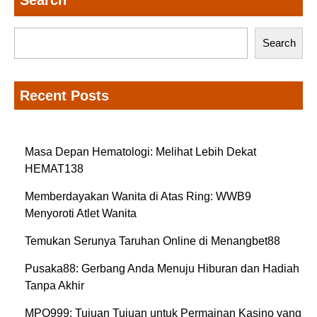
Search
Recent Posts
Masa Depan Hematologi: Melihat Lebih Dekat
HEMAT138
Memberdayakan Wanita di Atas Ring: WWB9
Menyoroti Atlet Wanita
Temukan Serunya Taruhan Online di Menangbet88
Pusaka88: Gerbang Anda Menuju Hiburan dan Hadiah
Tanpa Akhir
MPO999: Tujuan Tujuan untuk Permainan Kasino yang