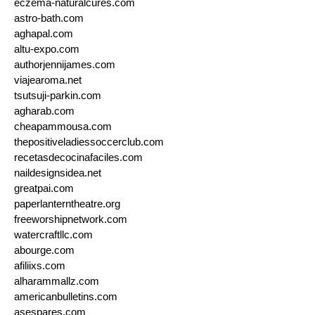
eczema-naturalcures.com
astro-bath.com
aghapal.com
altu-expo.com
authorjennijames.com
viajearoma.net
tsutsuji-parkin.com
agharab.com
cheapammousa.com
thepositiveladiessoccerclub.com
recetasdecocinafaciles.com
naildesignsidea.net
greatpai.com
paperlanterntheatre.org
freeworshipnetwork.com
watercraftllc.com
abourge.com
afiliixs.com
alharammallz.com
americanbulletins.com
asespares.com