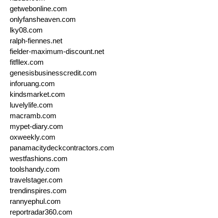
getwebonline.com
onlyfansheaven.com
lky08.com
ralph-fiennes.net
fielder-maximum-discount.net
fitfllex.com
genesisbusinesscredit.com
inforuang.com
kindsmarket.com
luvelylife.com
macramb.com
mypet-diary.com
oxweekly.com
panamacitydeckcontractors.com
westfashions.com
toolshandy.com
travelstager.com
trendinspires.com
rannyephul.com
reportradar360.com