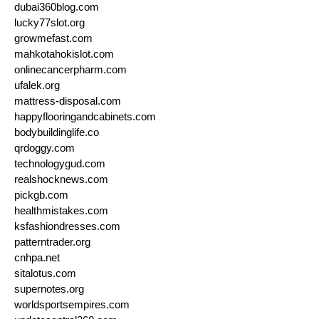
dubai360blog.com
lucky77slot.org
growmefast.com
mahkotahokislot.com
onlinecancerpharm.com
ufalek.org
mattress-disposal.com
happyflooringandcabinets.com
bodybuildinglife.co
qrdoggy.com
technologygud.com
realshocknews.com
pickgb.com
healthmistakes.com
ksfashiondresses.com
patterntrader.org
cnhpa.net
sitalotus.com
supernotes.org
worldsportsempires.com