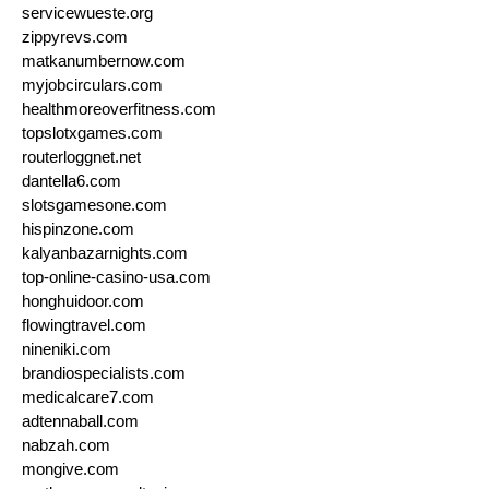
servicewueste.org
zippyrevs.com
matkanumbernow.com
myjobcirculars.com
healthmoreoverfitness.com
topslotxgames.com
routerloggnet.net
dantella6.com
slotsgamesone.com
hispinzone.com
kalyanbazarnights.com
top-online-casino-usa.com
honghuidoor.com
flowingtravel.com
nineniki.com
brandiospecialists.com
medicalcare7.com
adtennaball.com
nabzah.com
mongive.com