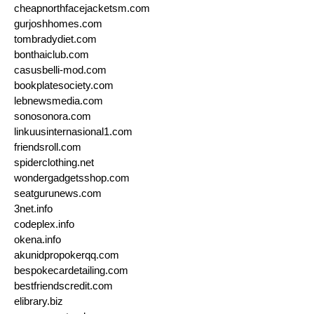
cheapnorthfacejacketsm.com
gurjoshhomes.com
tombradydiet.com
bonthaiclub.com
casusbelli-mod.com
bookplatesociety.com
lebnewsmedia.com
sonosonora.com
linkuusinternasional1.com
friendsroll.com
spiderclothing.net
wondergadgetsshop.com
seatgurunews.com
3net.info
codeplex.info
okena.info
akunidpropokerqq.com
bespokecardetailing.com
bestfriendscredit.com
elibrary.biz