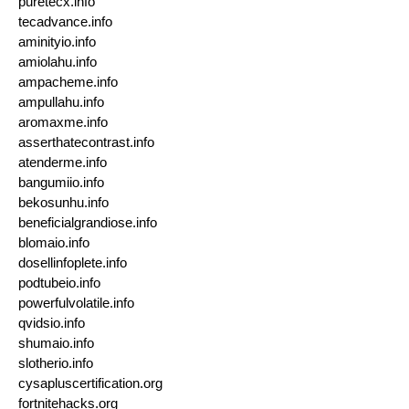
puretecx.info
tecadvance.info
aminityio.info
amiolahu.info
ampacheme.info
ampullahu.info
aromaxme.info
asserthatecontrast.info
atenderme.info
bangumiio.info
bekosunhu.info
beneficialgrandiose.info
blomaio.info
dosellinfoplete.info
podtubeio.info
powerfulvolatile.info
qvidsio.info
shumaio.info
slotherio.info
cysapluscertification.org
fortnitehacks.org