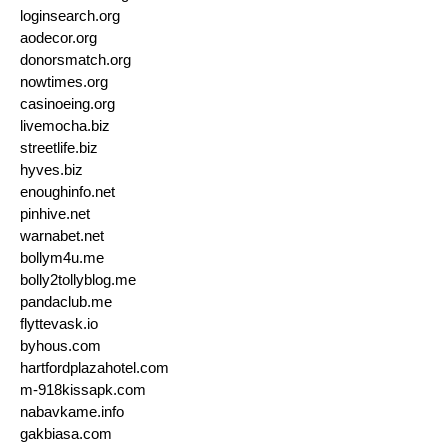
loginsearch.org
aodecor.org
donorsmatch.org
nowtimes.org
casinoeing.org
livemocha.biz
streetlife.biz
hyves.biz
enoughinfo.net
pinhive.net
warnabet.net
bollym4u.me
bolly2tollyblog.me
pandaclub.me
flyttevask.io
byhous.com
hartfordplazahotel.com
m-918kissapk.com
nabavkame.info
gakbiasa.com