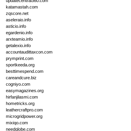
updatecentral360.com
katamastah.com
zqscore.net
aseleraio.info
asticio.info
egardenio.info
arxteamio.info
getalexio.info
accountaudittaxcon.com
prymprint.com
sportkeeda.org
besttimespend.com
careandcure.biz
cogniyo.com
easymagazines.org
hirfanjilasmi.com
hometricks.org
leathercraftpro.com
microgridpower.org
mixiqo.com
needglobe.com