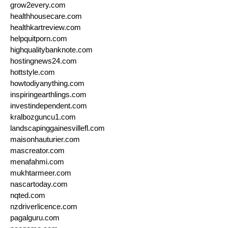
grow2every.com
healthhousecare.com
healthkartreview.com
helpquitporn.com
highqualitybanknote.com
hostingnews24.com
hottstyle.com
howtodiyanything.com
inspiringearthlings.com
investindependent.com
kralbozguncu1.com
landscapinggainesvillefl.com
maisonhauturier.com
mascreator.com
menafahmi.com
mukhtarmeer.com
nascartoday.com
nqted.com
nzdriverlicence.com
pagalguru.com