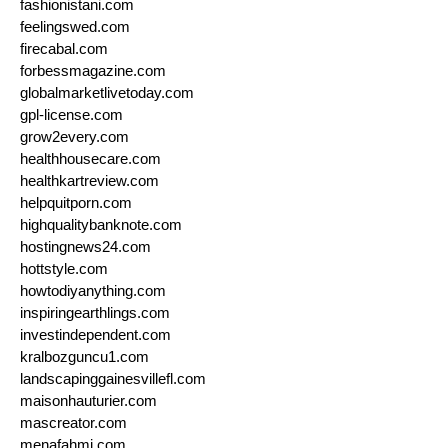
fashionistani.com
feelingswed.com
firecabal.com
forbessmagazine.com
globalmarketlivetoday.com
gpl-license.com
grow2every.com
healthhousecare.com
healthkartreview.com
helpquitporn.com
highqualitybanknote.com
hostingnews24.com
hottstyle.com
howtodiyanything.com
inspiringearthlings.com
investindependent.com
kralbozguncu1.com
landscapinggainesvillefl.com
maisonhauturier.com
mascreator.com
menafahmi.com