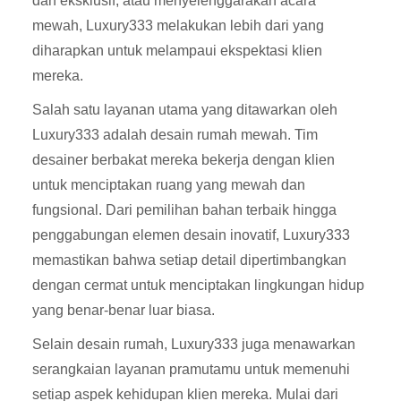
dan eksklusif, atau menyelenggarakan acara
mewah, Luxury333 melakukan lebih dari yang
diharapkan untuk melampaui ekspektasi klien
mereka.
Salah satu layanan utama yang ditawarkan oleh
Luxury333 adalah desain rumah mewah. Tim
desainer berbakat mereka bekerja dengan klien
untuk menciptakan ruang yang mewah dan
fungsional. Dari pemilihan bahan terbaik hingga
penggabungan elemen desain inovatif, Luxury333
memastikan bahwa setiap detail dipertimbangkan
dengan cermat untuk menciptakan lingkungan hidup
yang benar-benar luar biasa.
Selain desain rumah, Luxury333 juga menawarkan
serangkaian layanan pramutamu untuk memenuhi
setiap aspek kehidupan klien mereka. Mulai dari