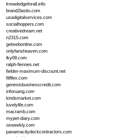
knowledgeforall.info
brand2lastio.com
usadigitalservices.com
socialhoppers.com
creativedream.net
n2315.com
getwebonline.com
onlyfansheaven.com
lky08.com
ralph-fiennes.net
fielder-maximum-discount.net
fitfllex.com
genesisbusinesscredit.com
inforuang.com
kindsmarket.com
luvelylife.com
macramb.com
mypet-diary.com
oxweekly.com
panamacitydeckcontractors.com