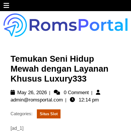
Skip
Open
to
content
Menu
Temukan Seni Hidup
Mewah dengan Layanan
Khusus Luxury333
May
May 26, 2026
0 Comment
|
|
26,
admin@romsportal.com
admin@romsportal.com
12:14 pm
|
2026
Categories:
Situs Slot
[ad_1]