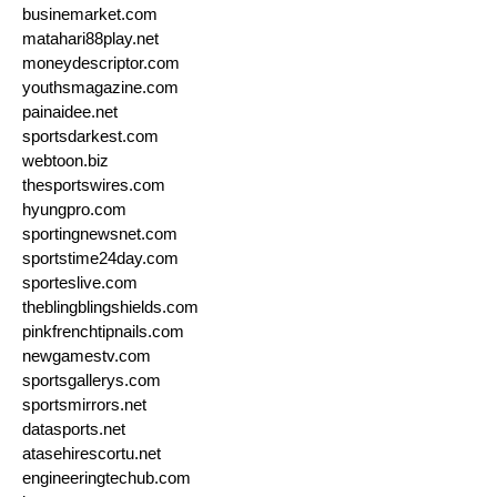
businemarket.com
matahari88play.net
moneydescriptor.com
youthsmagazine.com
painaidee.net
sportsdarkest.com
webtoon.biz
thesportswires.com
hyungpro.com
sportingnewsnet.com
sportstime24day.com
sporteslive.com
theblingblingshields.com
pinkfrenchtipnails.com
newgamestv.com
sportsgallerys.com
sportsmirrors.net
datasports.net
atasehirescortu.net
engineeringtechub.com