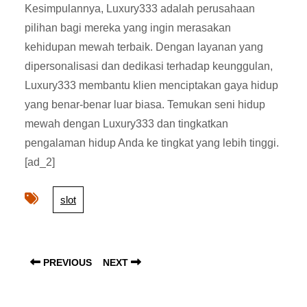
Kesimpulannya, Luxury333 adalah perusahaan
pilihan bagi mereka yang ingin merasakan
kehidupan mewah terbaik. Dengan layanan yang
dipersonalisasi dan dedikasi terhadap keunggulan,
Luxury333 membantu klien menciptakan gaya hidup
yang benar-benar luar biasa. Temukan seni hidup
mewah dengan Luxury333 dan tingkatkan
pengalaman hidup Anda ke tingkat yang lebih tinggi.
[ad_2]
slot
Post
navigation
Previous
Next
PREVIOUS
NEXT
post:
post: