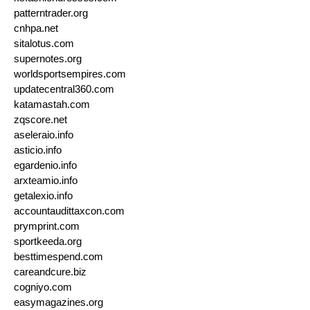
patterntrader.org
cnhpa.net
sitalotus.com
supernotes.org
worldsportsempires.com
updatecentral360.com
katamastah.com
zqscore.net
aseleraio.info
asticio.info
egardenio.info
arxteamio.info
getalexio.info
accountaudittaxcon.com
prymprint.com
sportkeeda.org
besttimespend.com
careandcure.biz
cogniyo.com
easymagazines.org