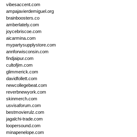
vibesaccent.com
ampajavierdemiguel.org
brainboosters.co
amberlately.com
joycebriscoe.com
aicarmina.com
mypartysupplystore.com
annforwisconsin.com
findjaipur.com
cultofjim.com
glimmerick.com
davidfollett.com
newcollegebeat.com
reverbnewyork.com
skinmerch.com
usvisaforum.com
bestmovierulz.com
jagalchi-trade.com
loopersound.com
minapenelope.com