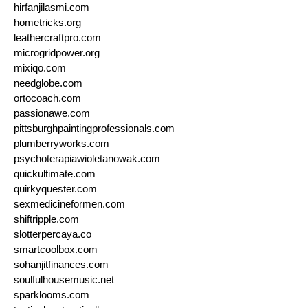
hirfanjilasmi.com
hometricks.org
leathercraftpro.com
microgridpower.org
mixiqo.com
needglobe.com
ortocoach.com
passionawe.com
pittsburghpaintingprofessionals.com
plumberryworks.com
psychoterapiawioletanowak.com
quickultimate.com
quirkyquester.com
sexmedicineformen.com
shiftripple.com
slotterpercaya.co
smartcoolbox.com
sohanjitfinances.com
soulfulhousemusic.net
sparklooms.com