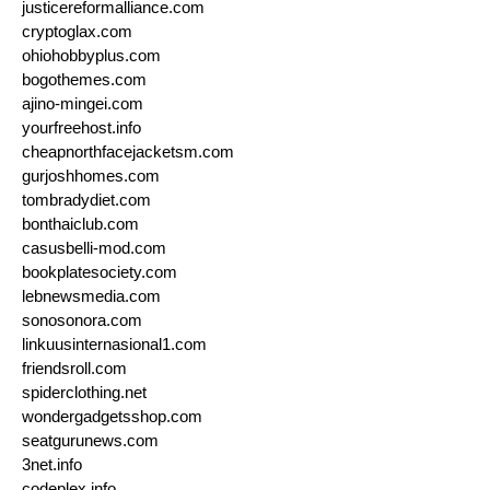
justicereformalliance.com
cryptoglax.com
ohiohobbyplus.com
bogothemes.com
ajino-mingei.com
yourfreehost.info
cheapnorthfacejacketsm.com
gurjoshhomes.com
tombradydiet.com
bonthaiclub.com
casusbelli-mod.com
bookplatesociety.com
lebnewsmedia.com
sonosonora.com
linkuusinternasional1.com
friendsroll.com
spiderclothing.net
wondergadgetsshop.com
seatgurunews.com
3net.info
codeplex.info