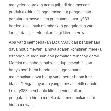
menyelenggarakan acara pribadi dan mencari
produk eksklusif hingga mengatur pengalaman
perjalanan mewah, tim pramutamu Luxury333
berdedikasi untuk memberikan pengalaman yang
lancar dan tak terlupakan bagi klien mereka.
Apa yang membedakan Luxury333 dari perusahaan
gaya hidup mewah lainnya adalah komitmen mereka
terhadap keunggulan dan perhatian terhadap detail.
Mereka memahami bahwa hidup mewah bukan
hanya soal harta benda, tapi juga tentang
menciptakan gaya hidup yang benar-benar luar
biasa. Dengan layanan yang dipesan lebih dahulu,
Luxury333 membantu klien meningkatkan
pengalaman hidup mereka dan menemukan seni
hidup mewah.