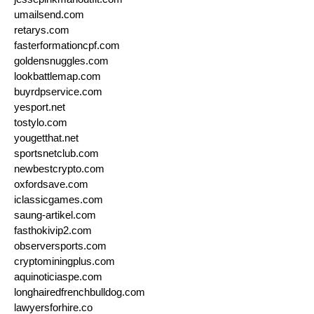
umailsend.com
retarys.com
fasterformationcpf.com
goldensnuggles.com
lookbattlemap.com
buyrdpservice.com
yesport.net
tostylo.com
yougetthat.net
sportsnetclub.com
newbestcrypto.com
oxfordsave.com
iclassicgames.com
saung-artikel.com
fasthokivip2.com
observersports.com
cryptominingplus.com
aquinoticiaspe.com
longhairedfrenchbulldog.com
lawyersforhire.co