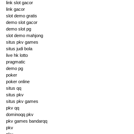
link slot gacor
link gacor
slot demo gratis
demo slot gacor
demo slot pg
slot demo mahjong
situs pkv games
situs judi bola
live hk lotto
pragmatic
demo pg
poker
poker online
situs qq
situs pkv
situs pkv games
pkv qq
dominoqq pkv
pkv games bandarqq
pkv