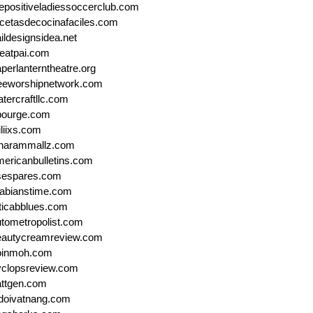
epositiveladiessoccerclub.com
ecetasdecocinafaciles.com
ildesignsidea.net
reatpai.com
perlanterntheatre.org
reeworshipnetwork.com
tercraftllc.com
bourge.com
iliixs.com
lharammallz.com
ericanbulletins.com
sespares.com
rabianstime.com
ticabblues.com
tometropolist.com
eautycreamreview.com
oinmoh.com
yclopsreview.com
attgen.com
idoivatnang.com