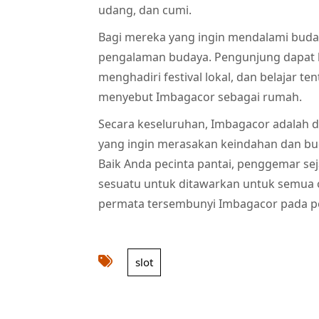
udang, dan cumi.
Bagi mereka yang ingin mendalami bud
pengalaman budaya. Pengunjung dapat ber
menghadiri festival lokal, dan belajar ten
menyebut Imbagacor sebagai rumah.
Secara keseluruhan, Imbagacor adalah d
yang ingin merasakan keindahan dan buda
Baik Anda pecinta pantai, penggemar se
sesuatu untuk ditawarkan untuk semua 
permata tersembunyi Imbagacor pada pe
slot
Post