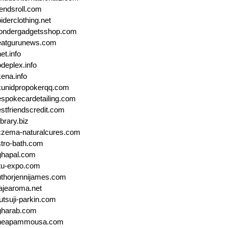
iendsroll.com
iderclothing.net
ondergadgetsshop.com
eatgurunews.com
et.info
deplex.info
ena.info
kunidpropokerqq.com
espokecardetailing.com
stfriendscredit.com
ibrary.biz
czema-naturalcures.com
stro-bath.com
ghapal.com
ltu-expo.com
uthorjennijames.com
ajearoma.net
utsuji-parkin.com
gharab.com
heapammousa.com