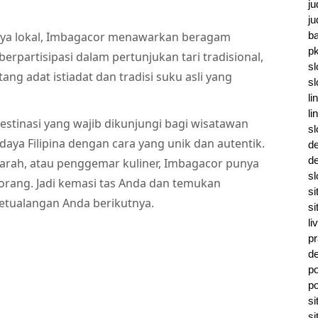
ju
ju
aya lokal, Imbagacor menawarkan beragam
b
p
partisipasi dalam pertunjukan tari tradisional,
sl
tang adat istiadat dan tradisi suku asli yang
s
li
li
estinasi yang wajib dikunjungi bagi wisatawan
sl
ya Filipina dengan cara yang unik dan autentik.
de
de
jarah, atau penggemar kuliner, Imbagacor punya
s
orang. Jadi kemasi tas Anda dan temukan
s
tualangan Anda berikutnya.
si
li
p
d
p
po
si
si