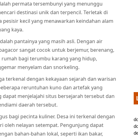
r adalah permata tersembunyi yang menunggu
cari destinasi unik dan terpencil. Terletak di
a pesisir kecil yang menawarkan keindahan alam
yang kaya.
dalah pantainya yang masih asli. Dengan air
Imbagacor sangat cocok untuk berjemur, berenang,
n rumah bagi terumbu karang yang hidup,
ggemar menyelam dan snorkeling.
ga terkenal dengan kekayaan sejarah dan warisan
beberapa reruntuhan kuno dan artefak yang
g dapat menjelajahi situs bersejarah tersebut dan
endiami daerah tersebut.
s bagi pecinta kuliner. Desa ini terkenal dengan
d
hari oleh nelayan setempat. Pengunjung dapat
d
ngan bahan-bahan lokal, seperti ikan bakar,
d