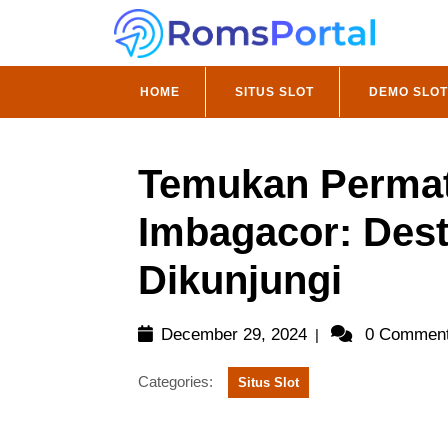
Skip
to
content
HOME
SITUS SLOT
DEMO SLOT
Temukan Permat
Imbagacor: Dest
Dikunjungi
December
December 29, 2024
0 Commen
|
29,
Categories:
2024
Situs Slot