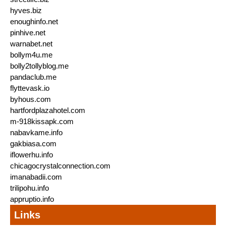
hyves.biz
enoughinfo.net
pinhive.net
warnabet.net
bollym4u.me
bolly2tollyblog.me
pandaclub.me
flyttevask.io
byhous.com
hartfordplazahotel.com
m-918kissapk.com
nabavkame.info
gakbiasa.com
iflowerhu.info
chicagocrystalconnection.com
imanabadii.com
trilipohu.info
appruptio.info
Links