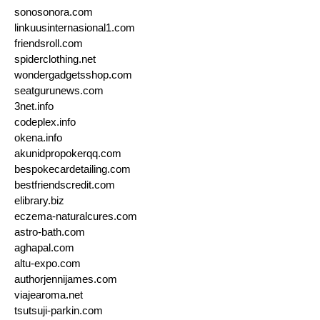
sonosonora.com
linkuusinternasional1.com
friendsroll.com
spiderclothing.net
wondergadgetsshop.com
seatgurunews.com
3net.info
codeplex.info
okena.info
akunidpropokerqq.com
bespokecardetailing.com
bestfriendscredit.com
elibrary.biz
eczema-naturalcures.com
astro-bath.com
aghapal.com
altu-expo.com
authorjennijames.com
viajearoma.net
tsutsuji-parkin.com