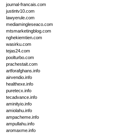
journal-francais.com
justintv10.com
lawyerule.com
mediamingleseaco.com
mtsmarketingblog.com
nghekiemtien.com
wasirku.com
tejas24.com
poolturbo.com
prachestait.com
artforafghans.info
airvendio.info
healthexe.info
puretecx.info
tecadvance.info
aminityio.info
amiolahu.info
ampacheme.info
ampullahu.info
aromaxme.info