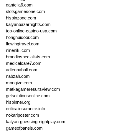
dantella6.com
slotsgamesone.com
hispinzone.com
kalyanbazarnights.com
top-online-casino-usa.com
honghuidoor.com
flowingtravel.com
nineniki.com
brandiospecialists.com
medicalcare7.com
adtennaball.com
nabzah.com
mongive.com
matkagameresultsview.com
getsolutionsonline.com
hispinner.org
criticalinsurance.info
nokariposter.com
kalyan-guessing-nightplay.com
gameofpanels.com