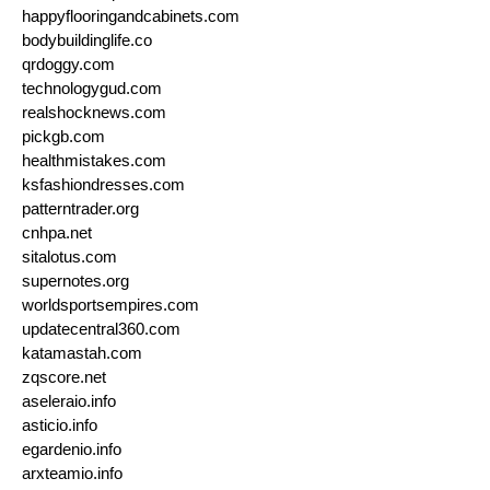
happyflooringandcabinets.com
bodybuildinglife.co
qrdoggy.com
technologygud.com
realshocknews.com
pickgb.com
healthmistakes.com
ksfashiondresses.com
patterntrader.org
cnhpa.net
sitalotus.com
supernotes.org
worldsportsempires.com
updatecentral360.com
katamastah.com
zqscore.net
aseleraio.info
asticio.info
egardenio.info
arxteamio.info