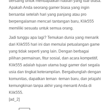
bersaing untuk mendapatkan hadiah yang luar biasa.
Apakah Anda seorang gamer biasa yang ingin
bersantai setelah hari yang panjang atau pro
berpengalaman mencari tantangan baru, Klik555
memiliki sesuatu untuk semua orang.
Jadi tunggu apa lagi? Temukan dunia yang menarik
dari Klik555 hari ini dan memulai petualangan game
yang tidak seperti yang lain. Dengan berbagai
pilihan permainan, fitur sosial, dan acara kompetitif,
Klik555 adalah tujuan utama bagi gamer dari segala
usia dan tingkat keterampilan. Bergabunglah dengan
komunitas, dapatkan teman -teman baru, dan jelajahi
kemungkinan tanpa akhir yang menanti Anda di
Klik555.
[ad_2]