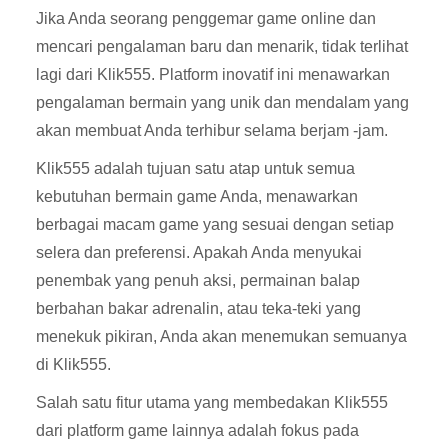
Jika Anda seorang penggemar game online dan
mencari pengalaman baru dan menarik, tidak terlihat
lagi dari Klik555. Platform inovatif ini menawarkan
pengalaman bermain yang unik dan mendalam yang
akan membuat Anda terhibur selama berjam -jam.
Klik555 adalah tujuan satu atap untuk semua
kebutuhan bermain game Anda, menawarkan
berbagai macam game yang sesuai dengan setiap
selera dan preferensi. Apakah Anda menyukai
penembak yang penuh aksi, permainan balap
berbahan bakar adrenalin, atau teka-teki yang
menekuk pikiran, Anda akan menemukan semuanya
di Klik555.
Salah satu fitur utama yang membedakan Klik555
dari platform game lainnya adalah fokus pada