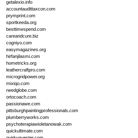
getalexio.info
accountaudittaxcon.com
prymprint.com
sportkeeda.org
besttimespend.com
careandcure.biz
cogniyo.com
easymagazines.org
hirfanjilasmi.com
hometricks.org
leathercraftpro.com
microgridpower.org
mixiqo.com
needglobe.com
ortocoach.com
passionawe.com
pittsburghpaintingprofessionals.com
plumberryworks.com
psychoterapiawioletanowak.com
quickultimate.com
quirkyquester.com