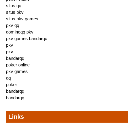
situs qq
situs pkv
situs pkv games
pkv qq
dominoqq pkv
pkv games bandarqq
pkv
pkv
bandarqq
poker online
pkv games
qq
poker
bandarqq
bandarqq
Links