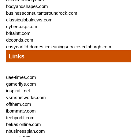
bodyandshapes.com
businessconsultantsroundrock.com
classicglobalnews.com
cybercusp.com
britaintt.com
deconds.com
easycartltd-domesticcleaningservicesedinburgh.com
Links
uae-times.com
gamerifys.com
inspiratif.net
vsmsnetworks.com
offthem.com
ibommatv.com
techporfit.com
bekasionline.com
nbusinessplan.com