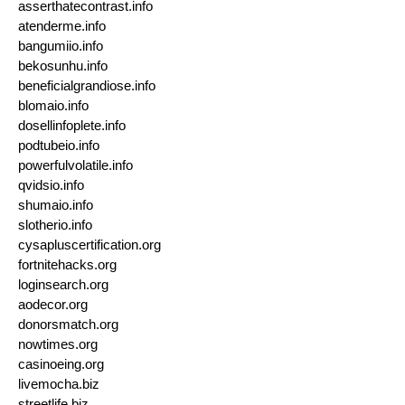
asserthatecontrast.info
atenderme.info
bangumiio.info
bekosunhu.info
beneficialgrandiose.info
blomaio.info
dosellinfoplete.info
podtubeio.info
powerfulvolatile.info
qvidsio.info
shumaio.info
slotherio.info
cysapluscertification.org
fortnitehacks.org
loginsearch.org
aodecor.org
donorsmatch.org
nowtimes.org
casinoeing.org
livemocha.biz
streetlife.biz