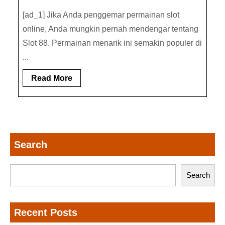
[ad_1] Jika Anda penggemar permainan slot
online, Anda mungkin pernah mendengar tentang
Slot 88. Permainan menarik ini semakin populer di
...
Read
Read More
More
Search
Search
Recent Posts