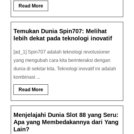
Read
Read More
More
Temukan Dunia Spin707: Melihat
lebih dekat pada teknologi inovatif
[ad_1] Spin707 adalah teknologi revolusioner
yang mengubah cara kita berinteraksi dengan
dunia di sekitar kita. Teknologi inovatif ini adalah
kombinasi ...
Read
Read More
More
Menjelajahi Dunia Slot 88 yang Seru:
Apa yang Membedakannya dari Yang
Lain?