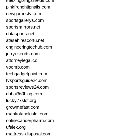
theblingblingshields.com
pinkfrenchtipnails.com
newgamestv.com
sportsgallerys.com
sportsmirrors.net
datasports.net
atasehirescortu.net
engineeringtechub.com
jerryescorts.com
attorneylegal.co
voomb.com
techgadgetpoint.com
tvsportsguide24.com
sportsreviews24.com
dubai360blog.com
lucky77slot.org
growmefast.com
mahkotahokislot.com
onlinecancerpharm.com
ufalek.org
mattress-disposal.com