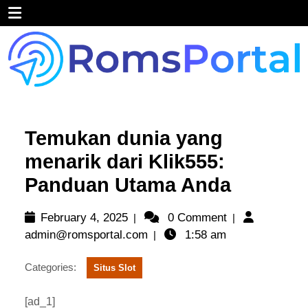
Skip
Open
to
content
Menu
Temukan dunia yang
menarik dari Klik555:
Panduan Utama Anda
February
February 4, 2025
0 Comment
|
|
4,
admin@romsportal.com
admin@romsportal.com
1:58 am
|
2025
Categories:
Situs Slot
[ad_1]