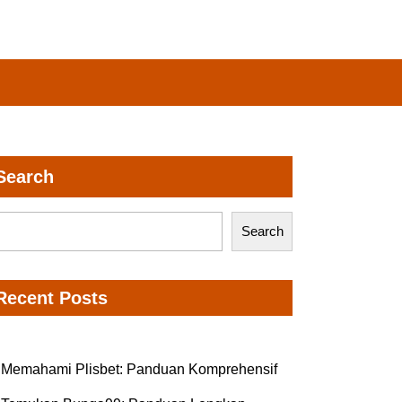
Search
Search
Recent Posts
Memahami Plisbet: Panduan Komprehensif