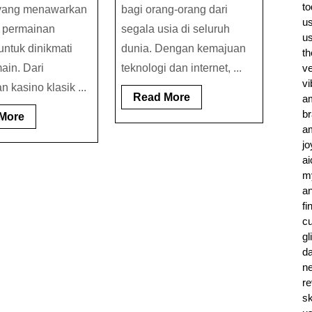
t
 yang menawarkan
bagi orang-orang dari
us
 permainan
segala usia di seluruh
u
untuk dinikmati
dunia. Dengan kemajuan
t
ain. Dari
teknologi dan internet, ...
v
v
 kasino klasik ...
Read
Read More
a
More
br
Read
More
a
More
j
a
m
a
fi
cu
g
da
n
r
s