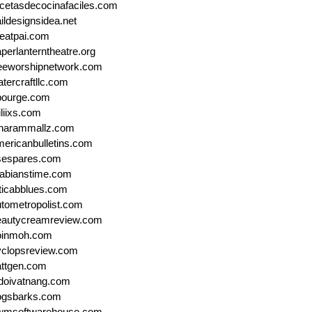
ecetasdecocinafaciles.com
ildesignsidea.net
reatpai.com
perlanterntheatre.org
reeworshipnetwork.com
tercraftllc.com
bourge.com
iliixs.com
lharammallz.com
ericanbulletins.com
sespares.com
rabianstime.com
ticabblues.com
tometropolist.com
eautycreamreview.com
oinmoh.com
yclopsreview.com
attgen.com
idoivatnang.com
ogsbarks.com
wmsoftwarehouse.com