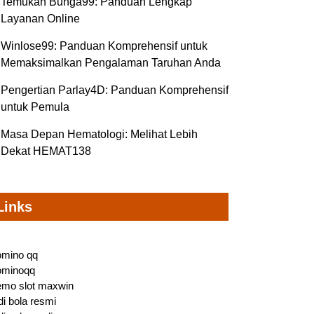
Temukan Bunga99: Panduan Lengkap
Layanan Online
Winlose99: Panduan Komprehensif untuk
Memaksimalkan Pengalaman Taruhan Anda
Pengertian Parlay4D: Panduan Komprehensif
untuk Pemula
Masa Depan Hematologi: Melihat Lebih
Dekat HEMAT138
Links
omino qq
ominoqq
emo slot maxwin
di bola resmi