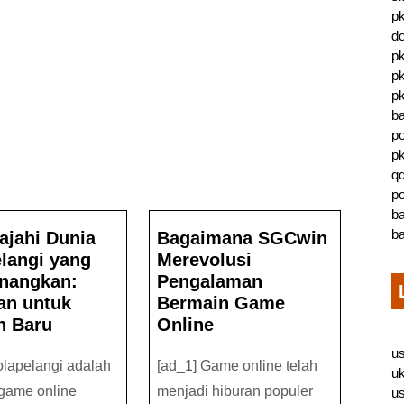
p
d
p
p
p
b
po
p
q
p
b
b
ajahi Dunia
Bagaimana SGCwin
langi yang
Merevolusi
nangkan:
Pengalaman
an untuk
Bermain Game
n Baru
Online
u
olapelangi adalah
[ad_1] Game online telah
u
 game online
menjadi hiburan populer
u