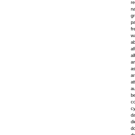
r
na
g
pa
f
wa
a
af
a
am
a
a
at
au
b
c
c
d
d
d
d