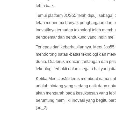
lebih baik.
Temui platform JOS55 telah dipuji sebagai 
telah menerima banyak penghargaan dan p
inovatifnya terhadap teknologi telah memb
penggemar dan pendukung yang ingin meliha
Terlepas dari keberhasilannya, Meet Jos55 
mendorong batas -batas teknologi dan men
dunia. Dia terus mencari tantangan dan pel
teknologi terbukti dalam segala hal yang di
Ketika Meet Jos55 terus membuat nama untuk
adalah bintang yang sedang naik daun untuk 
akan mengarah pada kesuksesan yang lebih
beruntung memiliki inovasi yang begitu be
[ad_2]