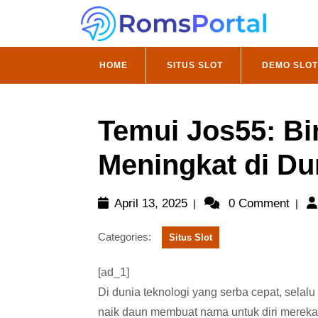
Skip
to
content
HOME
SITUS SLOT
DEMO SLOT
Temui Jos55: Bi
Meningkat di Du
April
April 13, 2025
0 Comment
|
|
13,
Categories:
2025
Situs Slot
[ad_1]
Di dunia teknologi yang serba cepat, selal
naik daun membuat nama untuk diri mereka 