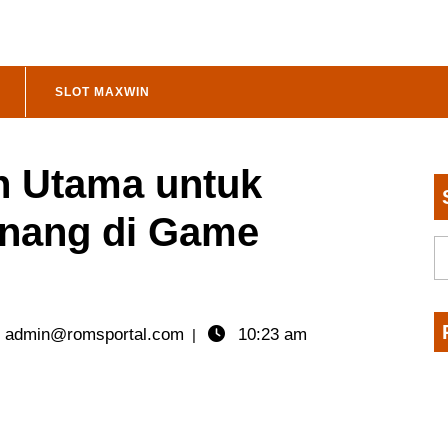
SLOT MAXWIN
n Utama untuk
nang di Game
admin@romsportal.com
admin@romsportal.com
10:23 am
|