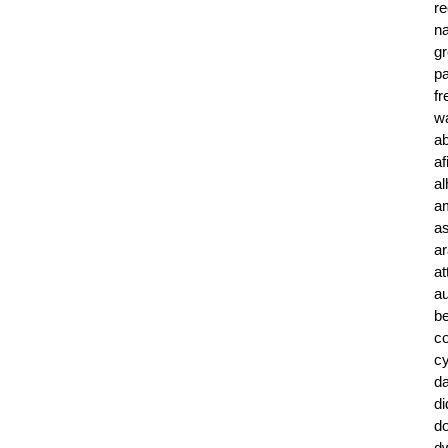
r
na
g
pa
f
wa
a
af
a
am
a
a
at
au
b
c
c
d
d
d
d