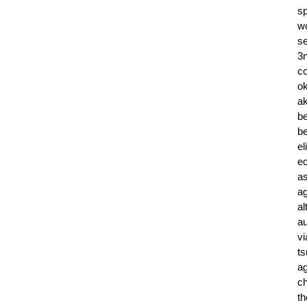
sp
w
s
3n
co
ok
a
b
be
el
e
a
a
a
a
vi
ts
a
c
th