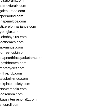
svisaforum.com
estmovierulz.com
galchi-trade.com
oopersound.com
inapenelope.com
sticereformalliance.com
ryptoglax.com
hiohobbyplus.com
ogothemes.com
ino-mingei.com
urfreehost.info
heapnorthfacejacketsm.com
urjoshhomes.com
ombradydiet.com
onthaiclub.com
asusbelli-mod.com
ookplatesociety.com
ebnewsmedia.com
onosonora.com
nkuusinternasional1.com
iendsroll.com