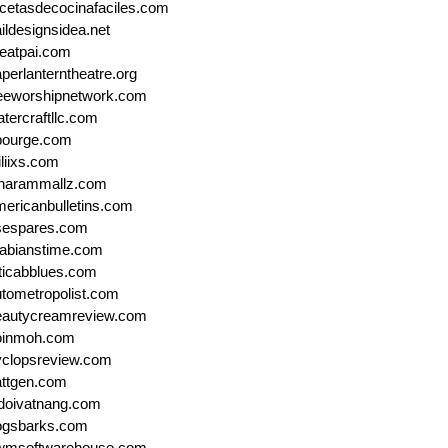
ecetasdecocinafaciles.com
ildesignsidea.net
reatpai.com
perlanterntheatre.org
reeworshipnetwork.com
tercraftllc.com
bourge.com
iliixs.com
lharammallz.com
ericanbulletins.com
sespares.com
rabianstime.com
ticabblues.com
tometropolist.com
eautycreamreview.com
oinmoh.com
yclopsreview.com
attgen.com
idoivatnang.com
ogsbarks.com
wmsoftwarehouse.com