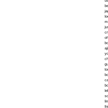
u
b
ja
l
m
ju
c
o
b
aj
yo
c
g
t
b
c
b
l
s
li
fr