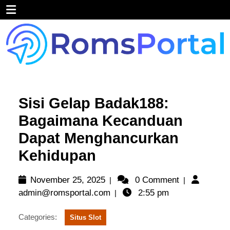
Skip
Open
to
content
Menu
Sisi Gelap Badak188:
Bagaimana Kecanduan
Dapat Menghancurkan
Kehidupan
November
November 25, 2025
0 Comment
|
|
25,
admin@romsportal.com
admin@romsportal.com
2:55 pm
|
2025
Categories:
Situs Slot