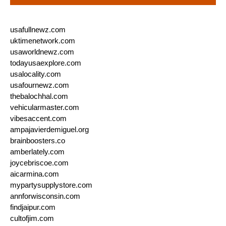
usafullnewz.com
uktimenetwork.com
usaworldnewz.com
todayusaexplore.com
usalocality.com
usafournewz.com
thebalochhal.com
vehicularmaster.com
vibesaccent.com
ampajavierdemiguel.org
brainboosters.co
amberlately.com
joycebriscoe.com
aicarmina.com
mypartysupplystore.com
annforwisconsin.com
findjaipur.com
cultofjim.com