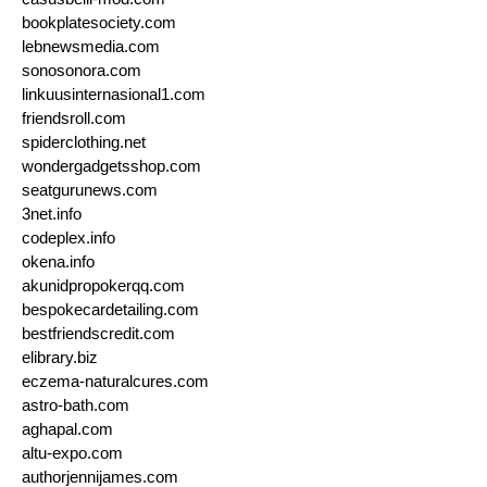
bookplatesociety.com
lebnewsmedia.com
sonosonora.com
linkuusinternasional1.com
friendsroll.com
spiderclothing.net
wondergadgetsshop.com
seatgurunews.com
3net.info
codeplex.info
okena.info
akunidpropokerqq.com
bespokecardetailing.com
bestfriendscredit.com
elibrary.biz
eczema-naturalcures.com
astro-bath.com
aghapal.com
altu-expo.com
authorjennijames.com