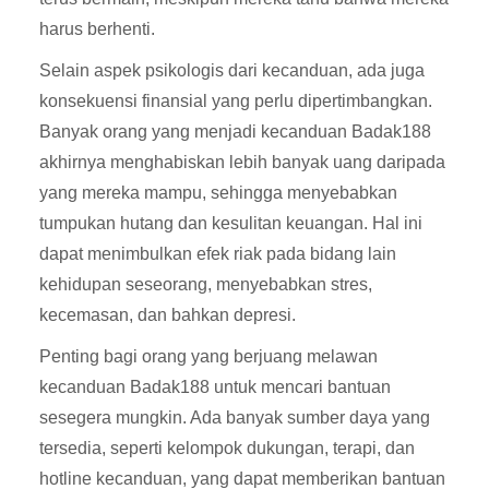
harus berhenti.
Selain aspek psikologis dari kecanduan, ada juga
konsekuensi finansial yang perlu dipertimbangkan.
Banyak orang yang menjadi kecanduan Badak188
akhirnya menghabiskan lebih banyak uang daripada
yang mereka mampu, sehingga menyebabkan
tumpukan hutang dan kesulitan keuangan. Hal ini
dapat menimbulkan efek riak pada bidang lain
kehidupan seseorang, menyebabkan stres,
kecemasan, dan bahkan depresi.
Penting bagi orang yang berjuang melawan
kecanduan Badak188 untuk mencari bantuan
sesegera mungkin. Ada banyak sumber daya yang
tersedia, seperti kelompok dukungan, terapi, dan
hotline kecanduan, yang dapat memberikan bantuan