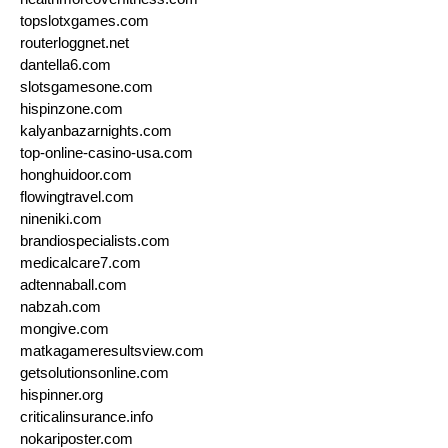
topslotxgames.com
routerloggnet.net
dantella6.com
slotsgamesone.com
hispinzone.com
kalyanbazarnights.com
top-online-casino-usa.com
honghuidoor.com
flowingtravel.com
nineniki.com
brandiospecialists.com
medicalcare7.com
adtennaball.com
nabzah.com
mongive.com
matkagameresultsview.com
getsolutionsonline.com
hispinner.org
criticalinsurance.info
nokariposter.com