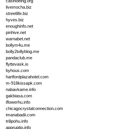
casinoeing.org
livemocha.biz
streetlife.biz
hyves.biz
enoughinfo.net
pinhive.net
warnabet.net
bollym4u.me
bolly2tollyblog.me
pandaclub.me
flyttevask.io
byhous.com
hartfordplazahotel.com
m-918kissapk.com
nabavkame.info
gakbiasa.com
iflowerhu.info
chicagocrystalconnection.com
imanabadii.com
trilipohu.info
appruptio.info