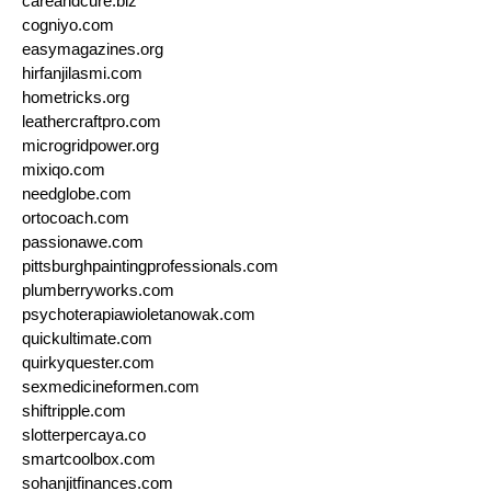
careandcure.biz
cogniyo.com
easymagazines.org
hirfanjilasmi.com
hometricks.org
leathercraftpro.com
microgridpower.org
mixiqo.com
needglobe.com
ortocoach.com
passionawe.com
pittsburghpaintingprofessionals.com
plumberryworks.com
psychoterapiawioletanowak.com
quickultimate.com
quirkyquester.com
sexmedicineformen.com
shiftripple.com
slotterpercaya.co
smartcoolbox.com
sohanjitfinances.com