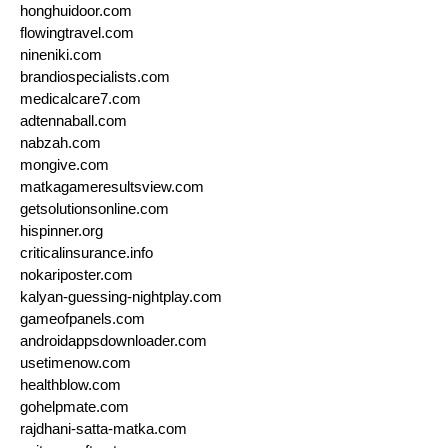
honghuidoor.com
flowingtravel.com
nineniki.com
brandiospecialists.com
medicalcare7.com
adtennaball.com
nabzah.com
mongive.com
matkagameresultsview.com
getsolutionsonline.com
hispinner.org
criticalinsurance.info
nokariposter.com
kalyan-guessing-nightplay.com
gameofpanels.com
androidappsdownloader.com
usetimenow.com
healthblow.com
gohelpmate.com
rajdhani-satta-matka.com