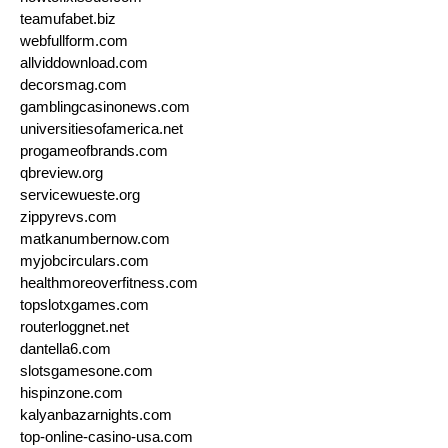
teamufabet.biz
webfullform.com
allviddownload.com
decorsmag.com
gamblingcasinonews.com
universitiesofamerica.net
progameofbrands.com
qbreview.org
servicewueste.org
zippyrevs.com
matkanumbernow.com
myjobcirculars.com
healthmoreoverfitness.com
topslotxgames.com
routerloggnet.net
dantella6.com
slotsgamesone.com
hispinzone.com
kalyanbazarnights.com
top-online-casino-usa.com