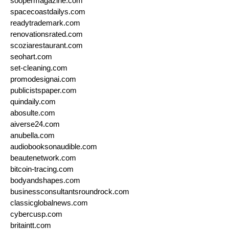
soopermagazine.com
spacecoastdailys.com
readytrademark.com
renovationsrated.com
scoziarestaurant.com
seohart.com
set-cleaning.com
promodesignai.com
publicistspaper.com
quindaily.com
abosulte.com
aiverse24.com
anubella.com
audiobooksonaudible.com
beautenetwork.com
bitcoin-tracing.com
bodyandshapes.com
businessconsultantsroundrock.com
classicglobalnews.com
cybercusp.com
britaintt.com