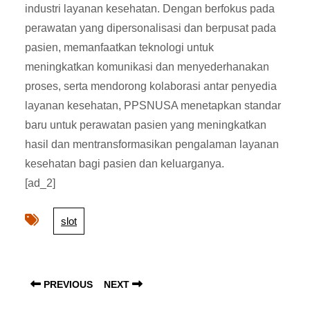
industri layanan kesehatan. Dengan berfokus pada
perawatan yang dipersonalisasi dan berpusat pada
pasien, memanfaatkan teknologi untuk
meningkatkan komunikasi dan menyederhanakan
proses, serta mendorong kolaborasi antar penyedia
layanan kesehatan, PPSNUSA menetapkan standar
baru untuk perawatan pasien yang meningkatkan
hasil dan mentransformasikan pengalaman layanan
kesehatan bagi pasien dan keluarganya.
[ad_2]
slot
Post
navigation
Previous
Next
PREVIOUS
NEXT
post:
post: