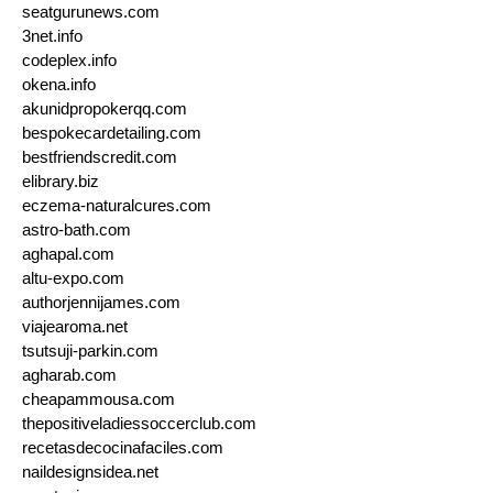
seatgurunews.com
3net.info
codeplex.info
okena.info
akunidpropokerqq.com
bespokecardetailing.com
bestfriendscredit.com
elibrary.biz
eczema-naturalcures.com
astro-bath.com
aghapal.com
altu-expo.com
authorjennijames.com
viajearoma.net
tsutsuji-parkin.com
agharab.com
cheapammousa.com
thepositiveladiessoccerclub.com
recetasdecocinafaciles.com
naildesignsidea.net