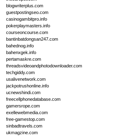
blogwriterplus.com
guestpostingseo.com
casinogambitpro.info
pokerplaymasters.info
courseoncourse.com
bantinbatdongsan247.com
bahednog.info
bahenxgek.info
pertamaskre.com
threadsvideoandphotodownloader.com
techgiddy.com
usalivenetwork.com
jackpotrushonline.info
ucnewshindi.com
freecellphonedatabase.com
gamersrope.com
exellewebmedia.com
free-gamestop.com
sinbadtravels.com
ukmagzine.com