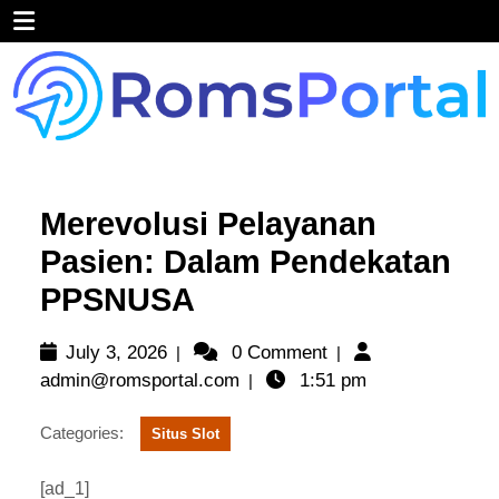
Skip
Open
to
content
Menu
Merevolusi Pelayanan
Pasien: Dalam Pendekatan
PPSNUSA
July
July 3, 2026
0 Comment
|
|
3,
admin@romsportal.com
admin@romsportal.com
1:51 pm
|
2026
Categories:
Situs Slot
[ad_1]