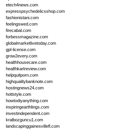
etech4news.com
expresspsychedelicsshop.com
fashionistani.com
feelingswed.com
firecabal.com
forbessmagazine.com
globalmarketlivetoday.com
gpl-license.com
grow2every.com
healthhousecare.com
healthkartreview.com
helpquitporn.com
highqualitybanknote.com
hostingnews24.com
hottstyle.com
howtodiyanything.com
inspiringearthlings.com
investindependent.com
kralbozguncu1.com
landscapinggainesvillefl.com