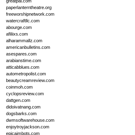
greatpai.com
paperlanterntheatre.org
freeworshipnetwork.com
watercraftllc.com
abourge.com
afiliixs.com
alharammallz.com
americanbulletins.com
asespares.com
arabianstime.com
atticabblues.com
autometropolist.com
beautycreamreview.com
coinmoh.com
cyclopsreview.com
dattgen.com
didoivatnang.com
dogsbarks.com
dwmsoftwarehouse.com
enjoytroyjackson.com
epicaimbots.com