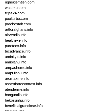
nghekiemtien.com
wasirku.com
tejas24.com
poolturbo.com
prachestait.com
artforafghans.info
airvendio.info
healthexe.info
puretecx.info
tecadvance.info
aminityio.info
amiolahu.info
ampacheme.info
ampullahu.info
aromaxme.info
asserthatecontrast.info
atenderme.info
bangumiio.info
bekosunhu.info
beneficialgrandiose.info