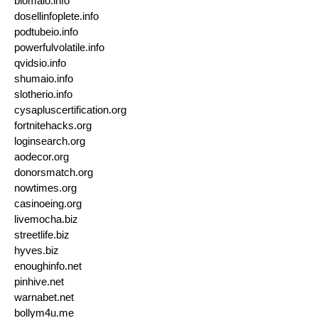
blomaio.info
dosellinfoplete.info
podtubeio.info
powerfulvolatile.info
qvidsio.info
shumaio.info
slotherio.info
cysapluscertification.org
fortnitehacks.org
loginsearch.org
aodecor.org
donorsmatch.org
nowtimes.org
casinoeing.org
livemocha.biz
streetlife.biz
hyves.biz
enoughinfo.net
pinhive.net
warnabet.net
bollym4u.me