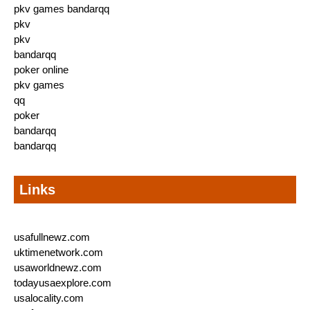
pkv games bandarqq
pkv
pkv
bandarqq
poker online
pkv games
qq
poker
bandarqq
bandarqq
Links
usafullnewz.com
uktimenetwork.com
usaworldnewz.com
todayusaexplore.com
usalocality.com