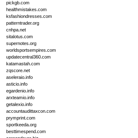
pickgb.com
healthmistakes.com
ksfashiondresses.com
patterntrader.org
cnhpa.net
sitalotus.com
supernotes.org
worldsportsempires.com
updatecentral360.com
katamastah.com
zqscore.net
aseleraio.info
asticio.info
egardenio.info
arxteamio.info
getalexio.info
accountaudittaxcon.com
prymprint.com
sportkeeda.org
besttimespend.com