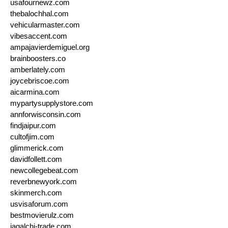
usafournewz.com
thebalochhal.com
vehicularmaster.com
vibesaccent.com
ampajavierdemiguel.org
brainboosters.co
amberlately.com
joycebriscoe.com
aicarmina.com
mypartysupplystore.com
annforwisconsin.com
findjaipur.com
cultofjim.com
glimmerick.com
davidfollett.com
newcollegebeat.com
reverbnewyork.com
skinmerch.com
usvisaforum.com
bestmovierulz.com
jagalchi-trade.com