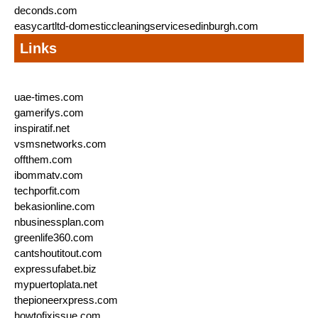
deconds.com
easycartltd-domesticcleaningservicesedinburgh.com
Links
uae-times.com
gamerifys.com
inspiratif.net
vsmsnetworks.com
offthem.com
ibommatv.com
techporfit.com
bekasionline.com
nbusinessplan.com
greenlife360.com
cantshoutitout.com
expressufabet.biz
mypuertoplata.net
thepioneerxpress.com
howtofixissue.com