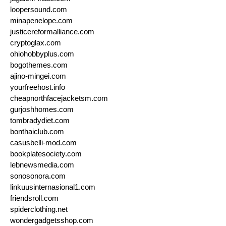
loopersound.com
minapenelope.com
justicereformalliance.com
cryptoglax.com
ohiohobbyplus.com
bogothemes.com
ajino-mingei.com
yourfreehost.info
cheapnorthfacejacketsm.com
gurjoshhomes.com
tombradydiet.com
bonthaiclub.com
casusbelli-mod.com
bookplatesociety.com
lebnewsmedia.com
sonosonora.com
linkuusinternasional1.com
friendsroll.com
spiderclothing.net
wondergadgetsshop.com