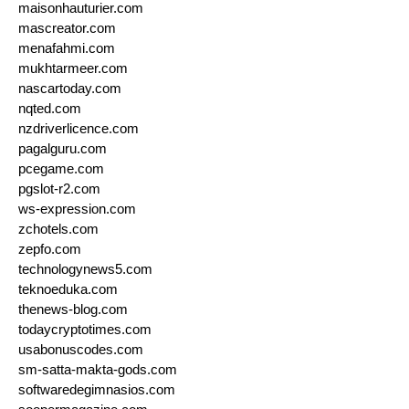
maisonhauturier.com
mascreator.com
menafahmi.com
mukhtarmeer.com
nascartoday.com
nqted.com
nzdriverlicence.com
pagalguru.com
pcegame.com
pgslot-r2.com
ws-expression.com
zchotels.com
zepfo.com
technologynews5.com
teknoeduka.com
thenews-blog.com
todaycryptotimes.com
usabonuscodes.com
sm-satta-makta-gods.com
softwaredegimnasios.com