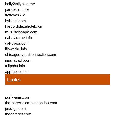
bolly2tollyblog.me
pandaclub.me
flyttevask.io
byhous.com
hartfordplazahotel.com
m-918kissapk.com
nabavkame.info
gakbiasa.com
iflowerhu.info
chicagocrystalconnection.com
imanabadii.com
trilipohu.info
appruptio.info
Links
punjwanis.com
the-parcs-clematiscondos.com
jusu-gb.com
thecarepet.com