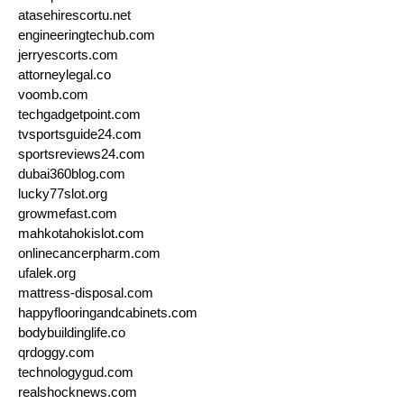
atasehirescortu.net
engineeringtechub.com
jerryescorts.com
attorneylegal.co
voomb.com
techgadgetpoint.com
tvsportsguide24.com
sportsreviews24.com
dubai360blog.com
lucky77slot.org
growmefast.com
mahkotahokislot.com
onlinecancerpharm.com
ufalek.org
mattress-disposal.com
happyflooringandcabinets.com
bodybuildinglife.co
qrdoggy.com
technologygud.com
realshocknews.com