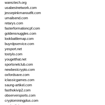
wareztech.org
usabestnetwork.com
jessepinkmanoutfit.com
umailsend.com
retarys.com
fasterformationcpf.com
goldensnuggles.com
lookbattlemap.com
buyrdpservice.com
yesport.net
tostylo.com
yougetthat.net
sportsnetclub.com
newbestcrypto.com
oxfordsave.com
iclassicgames.com
saung-artikel.com
fasthokivip2.com
observersports.com
cryptominingplus.com