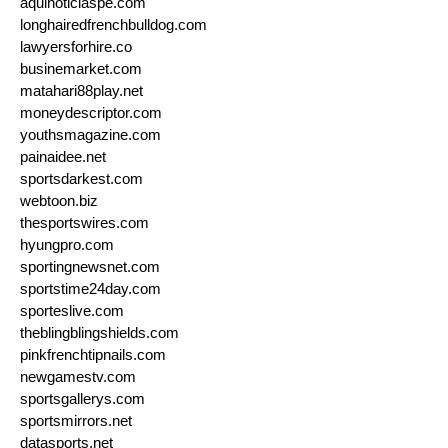
aquinoticiaspe.com
longhairedfrenchbulldog.com
lawyersforhire.co
businemarket.com
matahari88play.net
moneydescriptor.com
youthsmagazine.com
painaidee.net
sportsdarkest.com
webtoon.biz
thesportswires.com
hyungpro.com
sportingnewsnet.com
sportstime24day.com
sporteslive.com
theblingblingshields.com
pinkfrenchtipnails.com
newgamestv.com
sportsgallerys.com
sportsmirrors.net
datasports.net