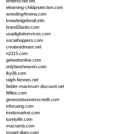
writerscraft.net
elearning-childprotection.com
wrestling4mena.com
knowledgeforall.info
brand2lastio.com
usadigitalservices.com
socialhoppers.com
creativedream.net
n2315.com
getwebonline.com
onlyfansheaven.com
lky08.com
ralph-fiennes.net
fielder-maximum-discount.net
fitfllex.com
genesisbusinesscredit.com
inforuang.com
kindsmarket.com
luvelylife.com
macramb.com
mypet-diary.com