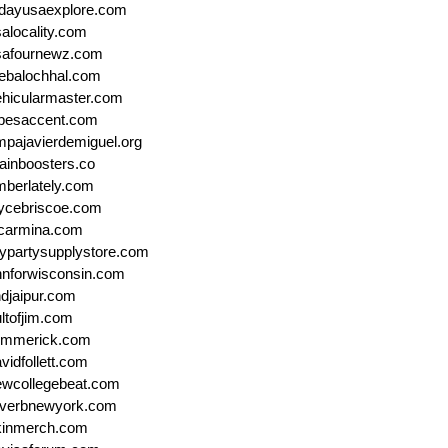
odayusaexplore.com
alocality.com
safournewz.com
hebalochhal.com
ehicularmaster.com
ibesaccent.com
mpajavierdemiguel.org
ainboosters.co
mberlately.com
oycebriscoe.com
icarmina.com
ypartysupplystore.com
nnforwisconsin.com
ndjaipur.com
ltofjim.com
limmerick.com
vidfollett.com
ewcollegebeat.com
everbnewyork.com
kinmerch.com