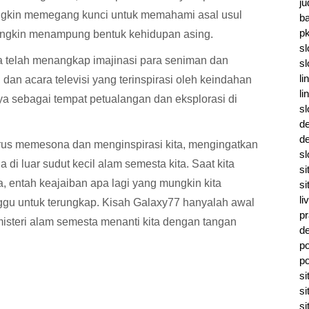
ju
mungkin memegang kunci untuk memahami asal usul
b
p
ngkin menampung bentuk kehidupan asing.
sl
ga telah menangkap imajinasi para seniman dan
s
li
 dan acara televisi yang terinspirasi oleh keindahan
li
ya sebagai tempat petualangan dan eksplorasi di
sl
de
de
erus memesona dan menginspirasi kita, mengingatkan
s
 di luar sudut kecil alam semesta kita. Saat kita
s
, entah keajaiban apa lagi yang mungkin kita
si
li
gu untuk terungkap. Kisah Galaxy77 hanyalah awal
p
 misteri alam semesta menanti kita dengan tangan
d
p
po
si
si
s