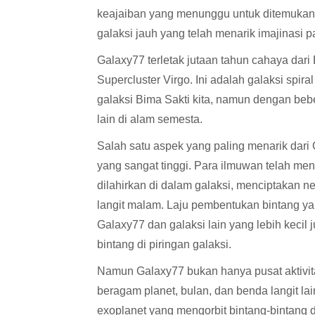
keajaiban yang menunggu untuk ditemukan.
galaksi jauh yang telah menarik imajinasi
Galaxy77 terletak jutaan tahun cahaya dari
Supercluster Virgo. Ini adalah galaksi spi
galaksi Bima Sakti kita, namun dengan beb
lain di alam semesta.
Salah satu aspek yang paling menarik dari
yang sangat tinggi. Para ilmuwan telah me
dilahirkan di dalam galaksi, menciptakan 
langit malam. Laju pembentukan bintang yan
Galaxy77 dan galaksi lain yang lebih kecil
bintang di piringan galaksi.
Namun Galaxy77 bukan hanya pusat aktivit
beragam planet, bulan, dan benda langit l
exoplanet yang mengorbit bintang-bintang d