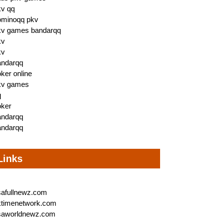
kv qq
ominoqq pkv
kv games bandarqq
kv
kv
andarqq
ker online
kv games
q
oker
andarqq
andarqq
Links
safullnewz.com
ktimenetwork.com
saworldnewz.com