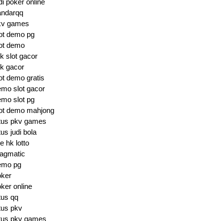
di poker online
andarqq
kv games
ot demo pg
lot demo
nk slot gacor
nk gacor
ot demo gratis
mo slot gacor
mo slot pg
lot demo mahjong
itus pkv games
tus judi bola
ve hk lotto
ragmatic
emo pg
oker
ker online
tus qq
tus pkv
itus pkv games