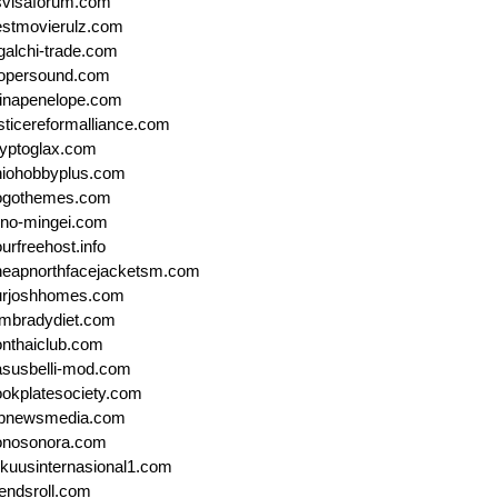
svisaforum.com
estmovierulz.com
galchi-trade.com
oopersound.com
inapenelope.com
sticereformalliance.com
ryptoglax.com
hiohobbyplus.com
ogothemes.com
ino-mingei.com
urfreehost.info
heapnorthfacejacketsm.com
urjoshhomes.com
ombradydiet.com
onthaiclub.com
asusbelli-mod.com
ookplatesociety.com
ebnewsmedia.com
onosonora.com
nkuusinternasional1.com
iendsroll.com