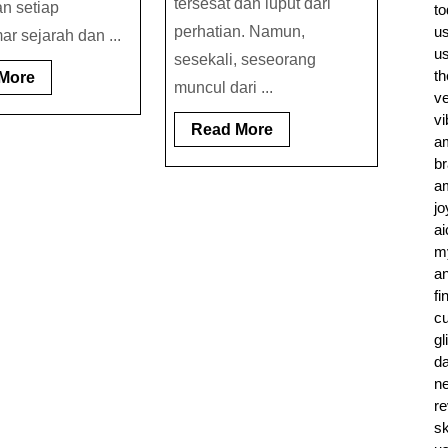
tersesat dan luput dari
an setiap
t
perhatian. Namun,
us
r sejarah dan ...
u
sesekali, seseorang
t
Read
More
muncul dari ...
v
More
v
Read
Read More
a
More
br
a
j
a
m
a
fi
cu
g
da
n
r
s