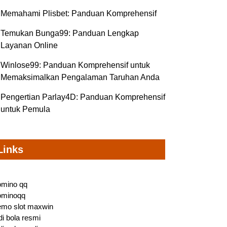
Memahami Plisbet: Panduan Komprehensif
Temukan Bunga99: Panduan Lengkap
Layanan Online
Winlose99: Panduan Komprehensif untuk
Memaksimalkan Pengalaman Taruhan Anda
Pengertian Parlay4D: Panduan Komprehensif
untuk Pemula
Links
omino qq
ominoqq
emo slot maxwin
di bola resmi