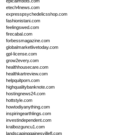
epicaimbots.com
etech4news.com
expresspsychedelicsshop.com
fashionistani.com
feelingswed.com
firecabal.com
forbessmagazine.com
globalmarketlivetoday.com
gpl-license.com
grow2every.com
healthhousecare.com
healthkartreview.com
helpquitporn.com
highqualitybanknote.com
hostingnews24.com
hottstyle.com
howtodiyanything.com
inspiringearthlings.com
investindependent.com
kralbozguncu1.com
landscapinggainesvillefl.com