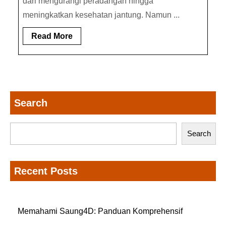
dari mengurangi peradangan hingga
meningkatkan kesehatan jantung. Namun ...
Read
Read More
More
Search
Search
Recent Posts
Memahami Saung4D: Panduan Komprehensif