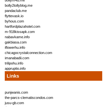
bollym4u.me
bolly2tollyblog.me
pandaclub.me
flyttevask.io
byhous.com
hartfordplazahotel.com
m-918kissapk.com
nabavkame.info
gakbiasa.com
iflowerhu.info
chicagocrystalconnection.com
imanabadii.com
trilipohu.info
appruptio.info
Links
punjwanis.com
the-parcs-clematiscondos.com
jusu-gb.com