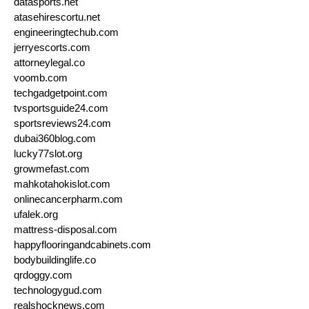
datasports.net
atasehirescortu.net
engineeringtechub.com
jerryescorts.com
attorneylegal.co
voomb.com
techgadgetpoint.com
tvsportsguide24.com
sportsreviews24.com
dubai360blog.com
lucky77slot.org
growmefast.com
mahkotahokislot.com
onlinecancerpharm.com
ufalek.org
mattress-disposal.com
happyflooringandcabinets.com
bodybuildinglife.co
qrdoggy.com
technologygud.com
realshocknews.com