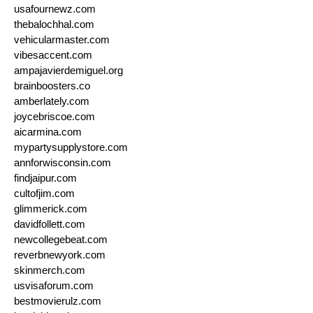
usafournewz.com
thebalochhal.com
vehicularmaster.com
vibesaccent.com
ampajavierdemiguel.org
brainboosters.co
amberlately.com
joycebriscoe.com
aicarmina.com
mypartysupplystore.com
annforwisconsin.com
findjaipur.com
cultofjim.com
glimmerick.com
davidfollett.com
newcollegebeat.com
reverbnewyork.com
skinmerch.com
usvisaforum.com
bestmovierulz.com