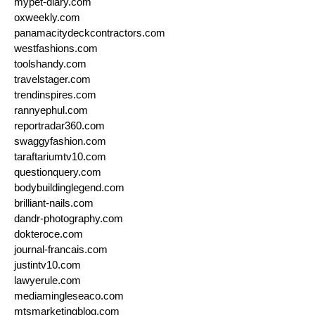
mypet-diary.com
oxweekly.com
panamacitydeckcontractors.com
westfashions.com
toolshandy.com
travelstager.com
trendinspires.com
rannyephul.com
reportradar360.com
swaggyfashion.com
taraftariumtv10.com
questionquery.com
bodybuildinglegend.com
brilliant-nails.com
dandr-photography.com
dokteroce.com
journal-francais.com
justintv10.com
lawyerule.com
mediamingleseaco.com
mtsmarketingblog.com