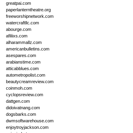
greatpai.com
paperlanterntheatre.org
freeworshipnetwork.com
watercraftllc.com
abourge.com
afiliixs.com
alharammallz.com
americanbulletins.com
asespares.com
arabianstime.com
atticabblues.com
autometropolist.com
beautycreamreview.com
coinmoh.com
cyclopsreview.com
dattgen.com
didoivatnang.com
dogsbarks.com
dwmsoftwarehouse.com
enjoytroyjackson.com