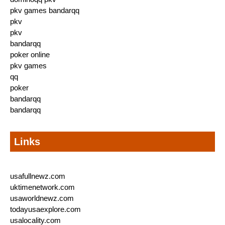
pkv games bandarqq
pkv
pkv
bandarqq
poker online
pkv games
qq
poker
bandarqq
bandarqq
Links
usafullnewz.com
uktimenetwork.com
usaworldnewz.com
todayusaexplore.com
usalocality.com