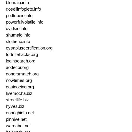
blomaio.info
dosellinfoplete.info
podtubeio.info
powerfulvolatile.info
qvidsio.info
shumaio.info
slotherio.info
cysapluscertification.org
fortnitehacks.org
loginsearch.org
aodecor.org
donorsmatch.org
nowtimes.org
casinoeing.org
livemocha.biz
streetlife.biz
hyves.biz
enoughinfo.net
pinhive.net
warnabet.net