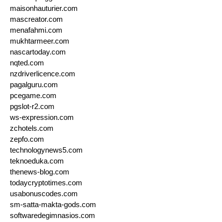
maisonhauturier.com
mascreator.com
menafahmi.com
mukhtarmeer.com
nascartoday.com
nqted.com
nzdriverlicence.com
pagalguru.com
pcegame.com
pgslot-r2.com
ws-expression.com
zchotels.com
zepfo.com
technologynews5.com
teknoeduka.com
thenews-blog.com
todaycryptotimes.com
usabonuscodes.com
sm-satta-makta-gods.com
softwaredegimnasios.com