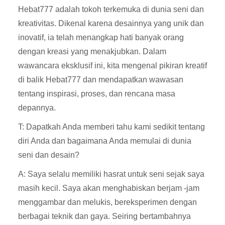
Hebat777 adalah tokoh terkemuka di dunia seni dan
kreativitas. Dikenal karena desainnya yang unik dan
inovatif, ia telah menangkap hati banyak orang
dengan kreasi yang menakjubkan. Dalam
wawancara eksklusif ini, kita mengenal pikiran kreatif
di balik Hebat777 dan mendapatkan wawasan
tentang inspirasi, proses, dan rencana masa
depannya.
T: Dapatkah Anda memberi tahu kami sedikit tentang
diri Anda dan bagaimana Anda memulai di dunia
seni dan desain?
A: Saya selalu memiliki hasrat untuk seni sejak saya
masih kecil. Saya akan menghabiskan berjam -jam
menggambar dan melukis, bereksperimen dengan
berbagai teknik dan gaya. Seiring bertambahnya