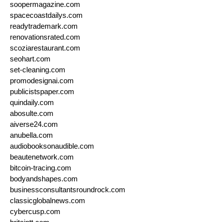
soopermagazine.com
spacecoastdailys.com
readytrademark.com
renovationsrated.com
scoziarestaurant.com
seohart.com
set-cleaning.com
promodesignai.com
publicistspaper.com
quindaily.com
abosulte.com
aiverse24.com
anubella.com
audiobooksonaudible.com
beautenetwork.com
bitcoin-tracing.com
bodyandshapes.com
businessconsultantsroundrock.com
classicglobalnews.com
cybercusp.com