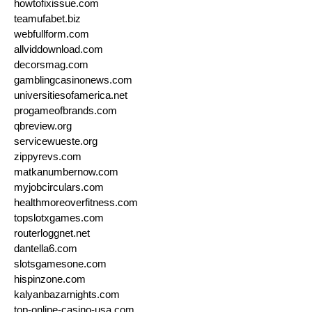
howtofixissue.com
teamufabet.biz
webfullform.com
allviddownload.com
decorsmag.com
gamblingcasinonews.com
universitiesofamerica.net
progameofbrands.com
qbreview.org
servicewueste.org
zippyrevs.com
matkanumbernow.com
myjobcirculars.com
healthmoreoverfitness.com
topslotxgames.com
routerloggnet.net
dantella6.com
slotsgamesone.com
hispinzone.com
kalyanbazarnights.com
top-online-casino-usa.com