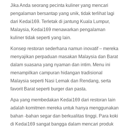
Jika Anda seorang pecinta kuliner yang mencari
pengalaman bersantap yang unik, tidak terlihat lagi
dari Kedai169. Terletak di jantung Kuala Lumpur,
Malaysia, Kedai169 menawarkan pengalaman
kuliner tidak seperti yang lain.
Konsep restoran sederhana namun inovatif – mereka
menyajikan perpaduan masakan Malaysia dan Barat
dalam suasana yang nyaman dan intim. Menu ini
menampilkan campuran hidangan tradisional
Malaysia seperti Nasi Lemak dan Rendang, serta
favorit Barat seperti burger dan pasta.
Apa yang membedakan Kedai169 dari restoran lain
adalah komitmen mereka untuk hanya menggunakan
bahan -bahan segar dan berkualitas tinggi. Para koki
di Kedai169 sangat bangga dalam mencari produk