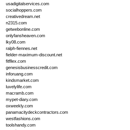
usadigitalservices.com
socialhoppers.com
creativedream.net
n2315.com
getwebonline.com
onlyfansheaven.com
lky08.com
ralph-fiennes.net
fielder-maximum-discount.net
fitfllex.com
genesisbusinesscredit.com
inforuang.com
kindsmarket.com
luvelylife.com
macramb.com
mypet-diary.com
oxweekly.com
panamacitydeckcontractors.com
westfashions.com
toolshandy.com