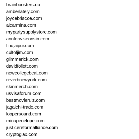
brainboosters.co
amberlately.com
joycebriscoe.com
aicarmina.com
mypartysupplystore.com
annforwisconsin.com
findjaipur.com
cultofjim.com
glimmerick.com
davidfollett.com
newcollegebeat.com
reverbnewyork.com
skinmerch.com
usvisaforum.com
bestmovierulz.com
jagalchi-trade.com
loopersound.com
minapenelope.com
justicereformalliance.com
cryptoglax.com