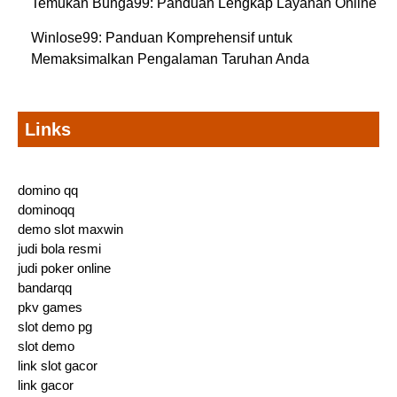
Temukan Bunga99: Panduan Lengkap Layanan Online
Winlose99: Panduan Komprehensif untuk
Memaksimalkan Pengalaman Taruhan Anda
Links
domino qq
dominoqq
demo slot maxwin
judi bola resmi
judi poker online
bandarqq
pkv games
slot demo pg
slot demo
link slot gacor
link gacor