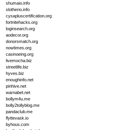
shumaio.info
slotherio.info
cysapluscertification.org
fortnitehacks.org
loginsearch.org
aodecor.org
donorsmatch.org
nowtimes.org
casinoeing.org
livemocha.biz
streetlife.biz
hyves.biz
enoughinfo.net
pinhive.net
warnabet.net
bollym4u.me
bolly2tollyblog.me
pandaclub.me
flyttevask.io
byhous.com