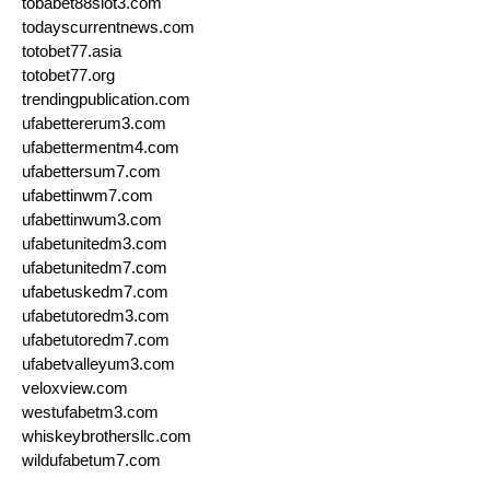
tobabet88slot3.com
todayscurrentnews.com
totobet77.asia
totobet77.org
trendingpublication.com
ufabettererum3.com
ufabettermentm4.com
ufabettersum7.com
ufabettinwm7.com
ufabettinwum3.com
ufabetunitedm3.com
ufabetunitedm7.com
ufabetuskedm7.com
ufabetutoredm3.com
ufabetutoredm7.com
ufabetvalleyum3.com
veloxview.com
westufabetm3.com
whiskeybrothersllc.com
wildufabetum7.com