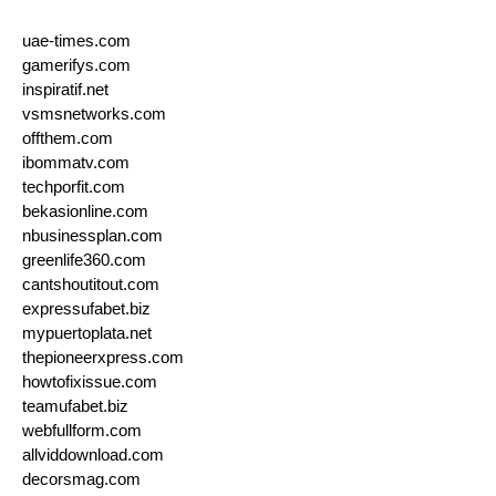
uae-times.com
gamerifys.com
inspiratif.net
vsmsnetworks.com
offthem.com
ibommatv.com
techporfit.com
bekasionline.com
nbusinessplan.com
greenlife360.com
cantshoutitout.com
expressufabet.biz
mypuertoplata.net
thepioneerxpress.com
howtofixissue.com
teamufabet.biz
webfullform.com
allviddownload.com
decorsmag.com