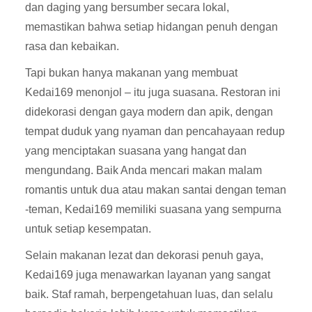
dan daging yang bersumber secara lokal,
memastikan bahwa setiap hidangan penuh dengan
rasa dan kebaikan.
Tapi bukan hanya makanan yang membuat
Kedai169 menonjol – itu juga suasana. Restoran ini
didekorasi dengan gaya modern dan apik, dengan
tempat duduk yang nyaman dan pencahayaan redup
yang menciptakan suasana yang hangat dan
mengundang. Baik Anda mencari makan malam
romantis untuk dua atau makan santai dengan teman
-teman, Kedai169 memiliki suasana yang sempurna
untuk setiap kesempatan.
Selain makanan lezat dan dekorasi penuh gaya,
Kedai169 juga menawarkan layanan yang sangat
baik. Staf ramah, berpengetahuan luas, dan selalu