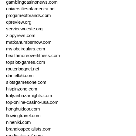
gamblingcasinonews.com
universitiesofamerica.net
progameofbrands.com
qbreview.org
servicewueste.org
zippyrevs.com
matkanumbernow.com
myjobcirculars.com
healthmoreoverfitness.com
topslotxgames.com
routerloggnet.net
dantella6.com
slotsgamesone.com
hispinzone.com
kalyanbazarnights.com
top-online-casino-usa.com
honghuidoor.com
flowingtravel.com
nineniki.com
brandiospecialists.com
medicalcare7.com