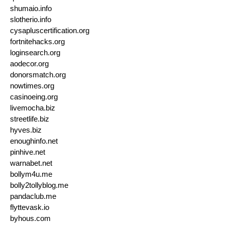
shumaio.info
slotherio.info
cysapluscertification.org
fortnitehacks.org
loginsearch.org
aodecor.org
donorsmatch.org
nowtimes.org
casinoeing.org
livemocha.biz
streetlife.biz
hyves.biz
enoughinfo.net
pinhive.net
warnabet.net
bollym4u.me
bolly2tollyblog.me
pandaclub.me
flyttevask.io
byhous.com