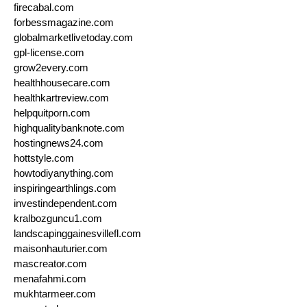
firecabal.com
forbessmagazine.com
globalmarketlivetoday.com
gpl-license.com
grow2every.com
healthhousecare.com
healthkartreview.com
helpquitporn.com
highqualitybanknote.com
hostingnews24.com
hottstyle.com
howtodiyanything.com
inspiringearthlings.com
investindependent.com
kralbozguncu1.com
landscapinggainesvillefl.com
maisonhauturier.com
mascreator.com
menafahmi.com
mukhtarmeer.com