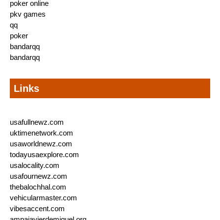
poker online
pkv games
qq
poker
bandarqq
bandarqq
Links
usafullnewz.com
uktimenetwork.com
usaworldnewz.com
todayusaexplore.com
usalocality.com
usafournewz.com
thebalochhal.com
vehicularmaster.com
vibesaccent.com
ampajavierdemiguel.org