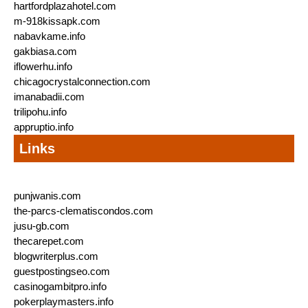
hartfordplazahotel.com
m-918kissapk.com
nabavkame.info
gakbiasa.com
iflowerhu.info
chicagocrystalconnection.com
imanabadii.com
trilipohu.info
appruptio.info
Links
punjwanis.com
the-parcs-clematiscondos.com
jusu-gb.com
thecarepet.com
blogwriterplus.com
guestpostingseo.com
casinogambitpro.info
pokerplaymasters.info