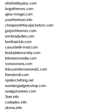
ohiohobbyplus.com
bogothemes.com
ajino-mingei.com
yourfreehost.info
cheapnorthfacejacketsm.com
gurjoshhomes.com
tombradydiet.com
bonthaiclub.com
casusbelli-mod.com
bookplatesociety.com
lebnewsmedia.com
sonosonora.com
linkuusinternasional1.com
friendsroll.com
spiderclothing.net
wondergadgetsshop.com
seatgurunews.com
3net.info
codeplex.info
okena.info