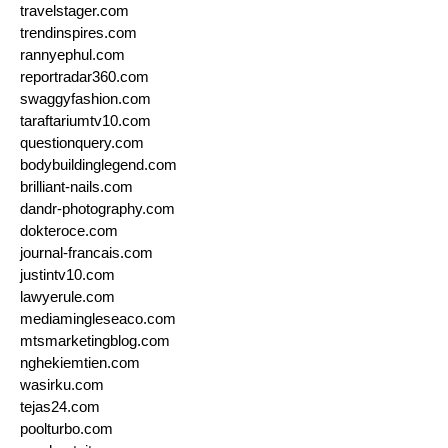
travelstager.com
trendinspires.com
rannyephul.com
reportradar360.com
swaggyfashion.com
taraftariumtv10.com
questionquery.com
bodybuildinglegend.com
brilliant-nails.com
dandr-photography.com
dokteroce.com
journal-francais.com
justintv10.com
lawyerule.com
mediamingleseaco.com
mtsmarketingblog.com
nghekiemtien.com
wasirku.com
tejas24.com
poolturbo.com