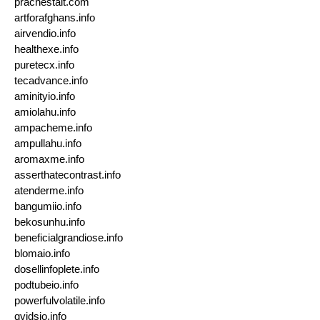
prachestait.com
artforafghans.info
airvendio.info
healthexe.info
puretecx.info
tecadvance.info
aminityio.info
amiolahu.info
ampacheme.info
ampullahu.info
aromaxme.info
asserthatecontrast.info
atenderme.info
bangumiio.info
bekosunhu.info
beneficialgrandiose.info
blomaio.info
dosellinfoplete.info
podtubeio.info
powerfulvolatile.info
qvidsio.info