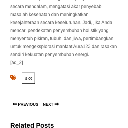
secara mendalam, mengatasi akar penyebab
masalah kesehatan dan meningkatkan
kesejahteraan secara keseluruhan. Jadi, jika Anda
mencari pendekatan penyembuhan holistik yang
menyentuh pikiran, tubuh, dan jiwa, pertimbangkan
untuk mengeksplorasi manfaat Aura123 dan rasakan
sendiri kekuatan penyembuhan energi.
[ad_2]
slot
Post
navigation
Previous
Next
PREVIOUS
NEXT
post:
post:
Related Posts