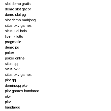
slot demo gratis
demo slot gacor
demo slot pg
slot demo mahjong
situs pkv games
situs judi bola
live hk lotto
pragmatic
demo pg
poker
poker online
situs qq
situs pkv
situs pkv games
pkv qq
dominoqq pkv
pkv games bandarqq
pkv
pkv
bandarqq