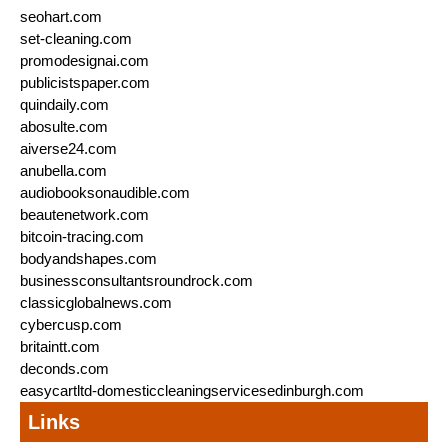
seohart.com
set-cleaning.com
promodesignai.com
publicistspaper.com
quindaily.com
abosulte.com
aiverse24.com
anubella.com
audiobooksonaudible.com
beautenetwork.com
bitcoin-tracing.com
bodyandshapes.com
businessconsultantsroundrock.com
classicglobalnews.com
cybercusp.com
britaintt.com
deconds.com
easycartltd-domesticcleaningservicesedinburgh.com
Links