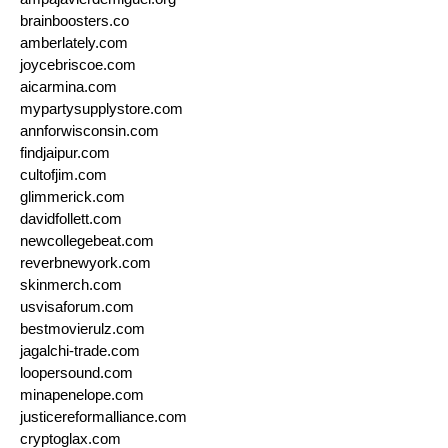
brainboosters.co
amberlately.com
joycebriscoe.com
aicarmina.com
mypartysupplystore.com
annforwisconsin.com
findjaipur.com
cultofjim.com
glimmerick.com
davidfollett.com
newcollegebeat.com
reverbnewyork.com
skinmerch.com
usvisaforum.com
bestmovierulz.com
jagalchi-trade.com
loopersound.com
minapenelope.com
justicereformalliance.com
cryptoglax.com