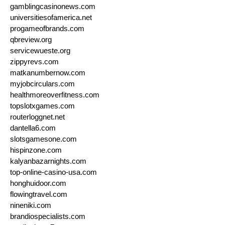
gamblingcasinonews.com
universitiesofamerica.net
progameofbrands.com
qbreview.org
servicewueste.org
zippyrevs.com
matkanumbernow.com
myjobcirculars.com
healthmoreoverfitness.com
topslotxgames.com
routerloggnet.net
dantella6.com
slotsgamesone.com
hispinzone.com
kalyanbazarnights.com
top-online-casino-usa.com
honghuidoor.com
flowingtravel.com
nineniki.com
brandiospecialists.com