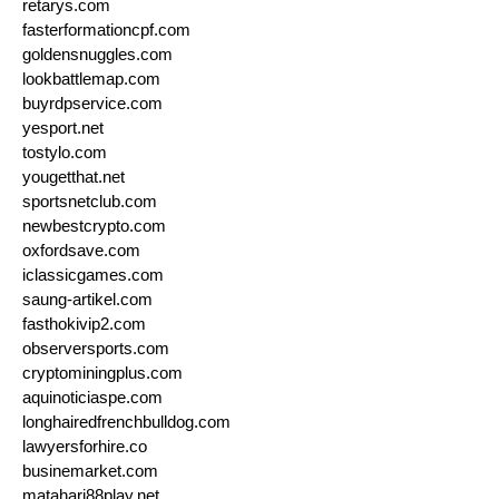
retarys.com
fasterformationcpf.com
goldensnuggles.com
lookbattlemap.com
buyrdpservice.com
yesport.net
tostylo.com
yougetthat.net
sportsnetclub.com
newbestcrypto.com
oxfordsave.com
iclassicgames.com
saung-artikel.com
fasthokivip2.com
observersports.com
cryptominingplus.com
aquinoticiaspe.com
longhairedfrenchbulldog.com
lawyersforhire.co
businemarket.com
matahari88play.net