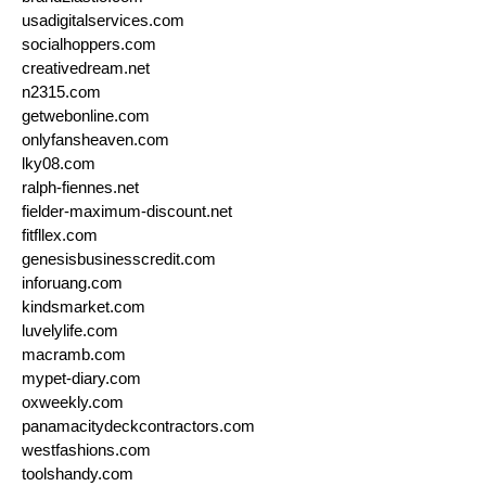
usadigitalservices.com
socialhoppers.com
creativedream.net
n2315.com
getwebonline.com
onlyfansheaven.com
lky08.com
ralph-fiennes.net
fielder-maximum-discount.net
fitfllex.com
genesisbusinesscredit.com
inforuang.com
kindsmarket.com
luvelylife.com
macramb.com
mypet-diary.com
oxweekly.com
panamacitydeckcontractors.com
westfashions.com
toolshandy.com