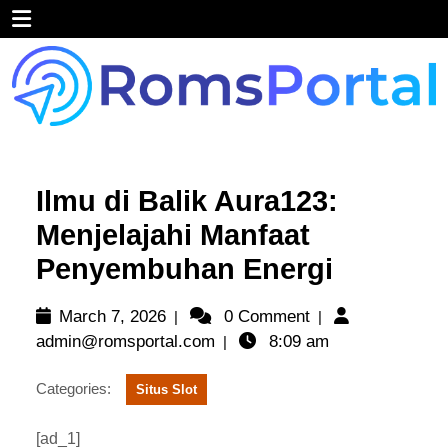
Skip
Open
to
content
Menu
Ilmu di Balik Aura123:
Menjelajahi Manfaat
Penyembuhan Energi
March
March 7, 2026
0 Comment
|
|
7,
admin@romsportal.com
admin@romsportal.com
8:09 am
|
2026
Categories:
Situs Slot
[ad_1]