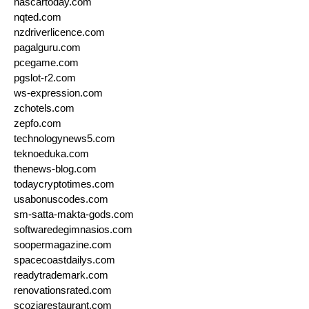
nascartoday.com
nqted.com
nzdriverlicence.com
pagalguru.com
pcegame.com
pgslot-r2.com
ws-expression.com
zchotels.com
zepfo.com
technologynews5.com
teknoeduka.com
thenews-blog.com
todaycryptotimes.com
usabonuscodes.com
sm-satta-makta-gods.com
softwaredegimnasios.com
soopermagazine.com
spacecoastdailys.com
readytrademark.com
renovationsrated.com
scoziarestaurant.com