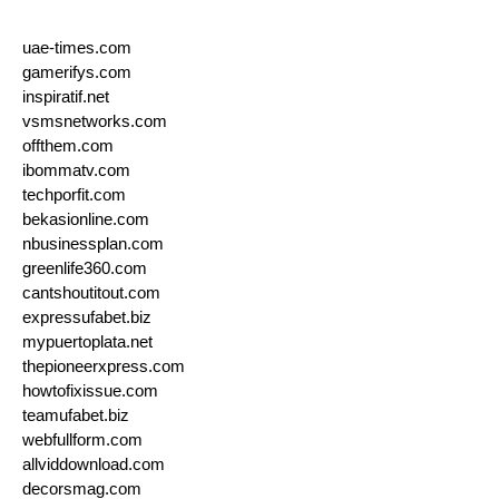
uae-times.com
gamerifys.com
inspiratif.net
vsmsnetworks.com
offthem.com
ibommatv.com
techporfit.com
bekasionline.com
nbusinessplan.com
greenlife360.com
cantshoutitout.com
expressufabet.biz
mypuertoplata.net
thepioneerxpress.com
howtofixissue.com
teamufabet.biz
webfullform.com
allviddownload.com
decorsmag.com