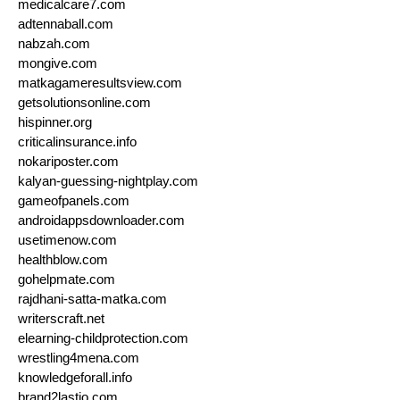
medicalcare7.com
adtennaball.com
nabzah.com
mongive.com
matkagameresultsview.com
getsolutionsonline.com
hispinner.org
criticalinsurance.info
nokariposter.com
kalyan-guessing-nightplay.com
gameofpanels.com
androidappsdownloader.com
usetimenow.com
healthblow.com
gohelpmate.com
rajdhani-satta-matka.com
writerscraft.net
elearning-childprotection.com
wrestling4mena.com
knowledgeforall.info
brand2lastio.com