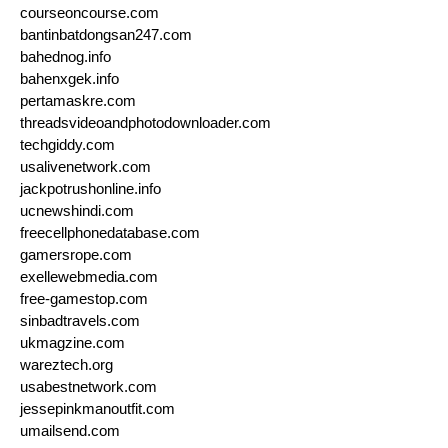
courseoncourse.com
bantinbatdongsan247.com
bahednog.info
bahenxgek.info
pertamaskre.com
threadsvideoandphotodownloader.com
techgiddy.com
usalivenetwork.com
jackpotrushonline.info
ucnewshindi.com
freecellphonedatabase.com
gamersrope.com
exellewebmedia.com
free-gamestop.com
sinbadtravels.com
ukmagzine.com
wareztech.org
usabestnetwork.com
jessepinkmanoutfit.com
umailsend.com