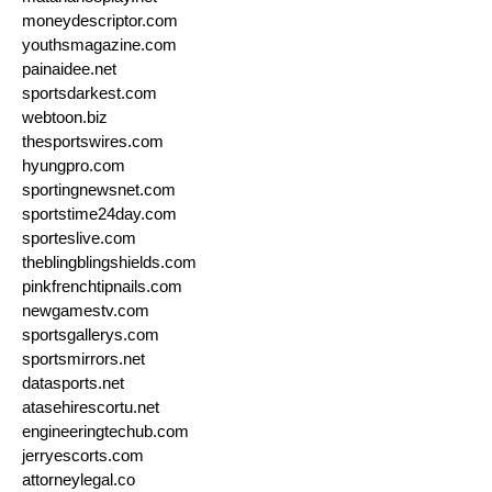
moneydescriptor.com
youthsmagazine.com
painaidee.net
sportsdarkest.com
webtoon.biz
thesportswires.com
hyungpro.com
sportingnewsnet.com
sportstime24day.com
sporteslive.com
theblingblingshields.com
pinkfrenchtipnails.com
newgamestv.com
sportsgallerys.com
sportsmirrors.net
datasports.net
atasehirescortu.net
engineeringtechub.com
jerryescorts.com
attorneylegal.co