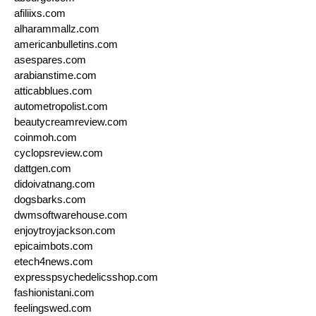
afiliixs.com
alharammallz.com
americanbulletins.com
asespares.com
arabianstime.com
atticabblues.com
autometropolist.com
beautycreamreview.com
coinmoh.com
cyclopsreview.com
dattgen.com
didoivatnang.com
dogsbarks.com
dwmsoftwarehouse.com
enjoytroyjackson.com
epicaimbots.com
etech4news.com
expresspsychedelicsshop.com
fashionistani.com
feelingswed.com