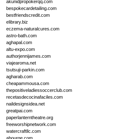
akunidpropokerqq.com
bespokecardetailing.com
bestfriendscredit.com
elibrary.biz
eczema-naturalcures.com
astro-bath.com
aghapal.com
altu-expo.com
authorjennijames.com
viajearoma.net
tsutsuji-parkin.com
agharab.com
cheapammousa.com
thepositiveladiessoccerclub.com
recetasdecocinafaciles.com
naildesignsidea.net
greatpai.com
paperlanterntheatre.org
freeworshipnetwork.com
watercraftllc.com
abourge.com