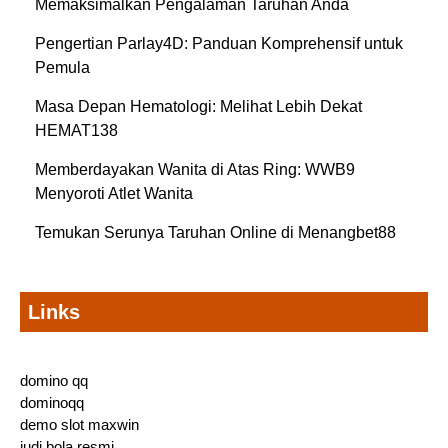
Memaksimalkan Pengalaman Taruhan Anda
Pengertian Parlay4D: Panduan Komprehensif untuk
Pemula
Masa Depan Hematologi: Melihat Lebih Dekat
HEMAT138
Memberdayakan Wanita di Atas Ring: WWB9
Menyoroti Atlet Wanita
Temukan Serunya Taruhan Online di Menangbet88
Links
domino qq
dominoqq
demo slot maxwin
judi bola resmi