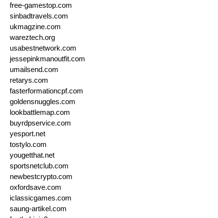
free-gamestop.com
sinbadtravels.com
ukmagzine.com
wareztech.org
usabestnetwork.com
jessepinkmanoutfit.com
umailsend.com
retarys.com
fasterformationcpf.com
goldensnuggles.com
lookbattlemap.com
buyrdpservice.com
yesport.net
tostylo.com
yougetthat.net
sportsnetclub.com
newbestcrypto.com
oxfordsave.com
iclassicgames.com
saung-artikel.com