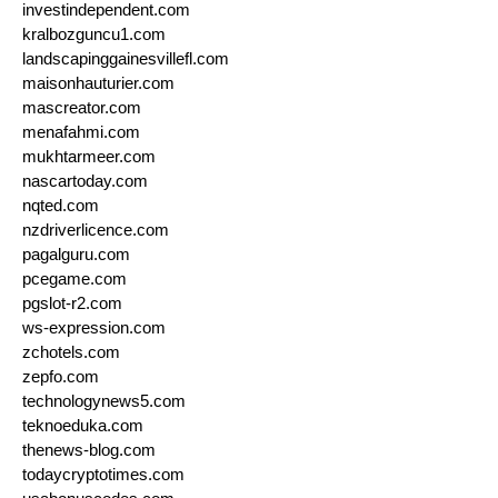
investindependent.com
kralbozguncu1.com
landscapinggainesvillefl.com
maisonhauturier.com
mascreator.com
menafahmi.com
mukhtarmeer.com
nascartoday.com
nqted.com
nzdriverlicence.com
pagalguru.com
pcegame.com
pgslot-r2.com
ws-expression.com
zchotels.com
zepfo.com
technologynews5.com
teknoeduka.com
thenews-blog.com
todaycryptotimes.com