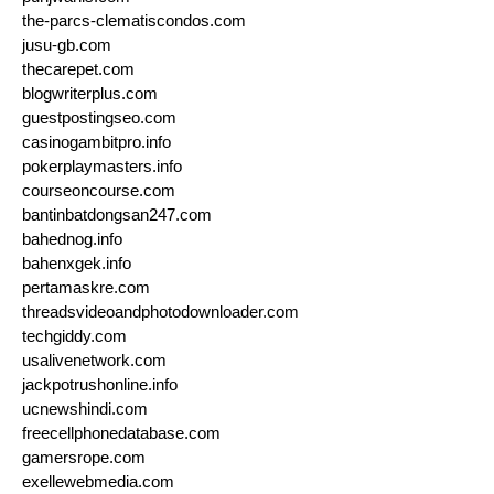
the-parcs-clematiscondos.com
jusu-gb.com
thecarepet.com
blogwriterplus.com
guestpostingseo.com
casinogambitpro.info
pokerplaymasters.info
courseoncourse.com
bantinbatdongsan247.com
bahednog.info
bahenxgek.info
pertamaskre.com
threadsvideoandphotodownloader.com
techgiddy.com
usalivenetwork.com
jackpotrushonline.info
ucnewshindi.com
freecellphonedatabase.com
gamersrope.com
exellewebmedia.com