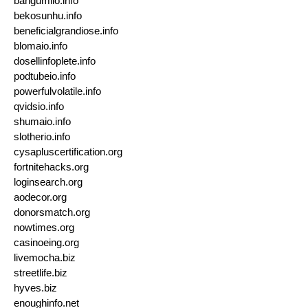
bangumiio.info
bekosunhu.info
beneficialgrandiose.info
blomaio.info
dosellinfoplete.info
podtubeio.info
powerfulvolatile.info
qvidsio.info
shumaio.info
slotherio.info
cysapluscertification.org
fortnitehacks.org
loginsearch.org
aodecor.org
donorsmatch.org
nowtimes.org
casinoeing.org
livemocha.biz
streetlife.biz
hyves.biz
enoughinfo.net