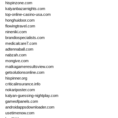
hispinzone.com
kalyanbazarnights.com
top-online-casino-usa.com
honghuidoor.com
flowingtravel.com
nineniki.com
brandiospecialists.com
medicalcare7.com
adtennaball.com
nabzah.com
mongive.com
matkagameresultsview.com
getsolutionsonline.com
hispinner.org
criticalinsurance.info
nokariposter.com
kalyan-guessing-nightplay.com
gameofpanels.com
androidappsdownloader.com
usetimenow.com