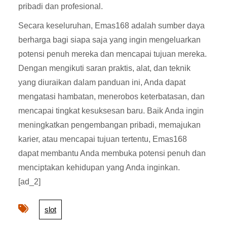
pribadi dan profesional.
Secara keseluruhan, Emas168 adalah sumber daya
berharga bagi siapa saja yang ingin mengeluarkan
potensi penuh mereka dan mencapai tujuan mereka.
Dengan mengikuti saran praktis, alat, dan teknik
yang diuraikan dalam panduan ini, Anda dapat
mengatasi hambatan, menerobos keterbatasan, dan
mencapai tingkat kesuksesan baru. Baik Anda ingin
meningkatkan pengembangan pribadi, memajukan
karier, atau mencapai tujuan tertentu, Emas168
dapat membantu Anda membuka potensi penuh dan
menciptakan kehidupan yang Anda inginkan.
[ad_2]
slot