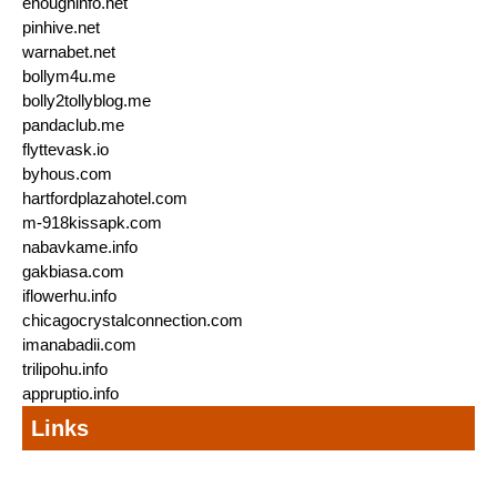
enoughinfo.net
pinhive.net
warnabet.net
bollym4u.me
bolly2tollyblog.me
pandaclub.me
flyttevask.io
byhous.com
hartfordplazahotel.com
m-918kissapk.com
nabavkame.info
gakbiasa.com
iflowerhu.info
chicagocrystalconnection.com
imanabadii.com
trilipohu.info
appruptio.info
Links