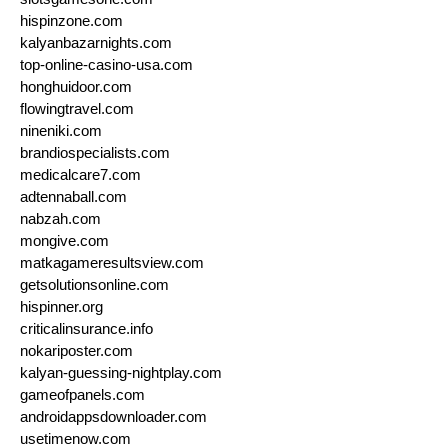
hispinzone.com
kalyanbazarnights.com
top-online-casino-usa.com
honghuidoor.com
flowingtravel.com
nineniki.com
brandiospecialists.com
medicalcare7.com
adtennaball.com
nabzah.com
mongive.com
matkagameresultsview.com
getsolutionsonline.com
hispinner.org
criticalinsurance.info
nokariposter.com
kalyan-guessing-nightplay.com
gameofpanels.com
androidappsdownloader.com
usetimenow.com