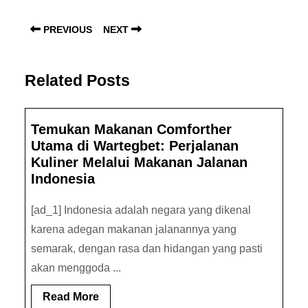
Post
navigation
Previous
Next
PREVIOUS
NEXT
post:
post:
Related Posts
Temukan Makanan Comforther
Utama di Wartegbet: Perjalanan
Kuliner Melalui Makanan Jalanan
Indonesia
[ad_1] Indonesia adalah negara yang dikenal
karena adegan makanan jalanannya yang
semarak, dengan rasa dan hidangan yang pasti
akan menggoda ...
Read
Read More