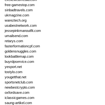
free-gamestop.com
sinbadtravels.com
ukmagzine.com
wareztech.org
usabestnetwork.com
jessepinkmanoutfit.com
umailsend.com
retarys.com
fasterformationcpf.com
goldensnuggles.com
lookbattlemap.com
buyrdpservice.com
yesport.net
tostylo.com
yougetthat.net
sportsnetclub.com
newbestcrypto.com
oxfordsave.com
iclassicgames.com
saung-artikel.com