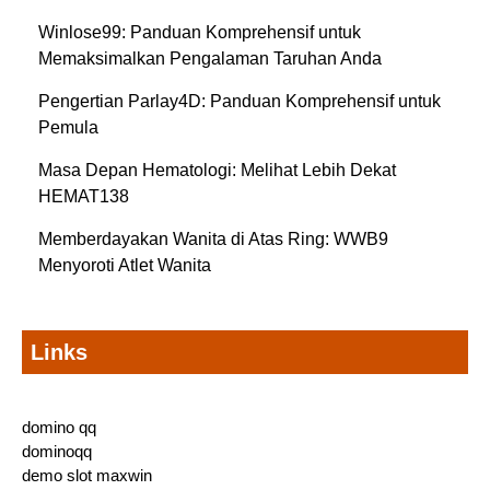
Winlose99: Panduan Komprehensif untuk
Memaksimalkan Pengalaman Taruhan Anda
Pengertian Parlay4D: Panduan Komprehensif untuk
Pemula
Masa Depan Hematologi: Melihat Lebih Dekat
HEMAT138
Memberdayakan Wanita di Atas Ring: WWB9
Menyoroti Atlet Wanita
Links
domino qq
dominoqq
demo slot maxwin