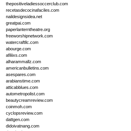
thepositiveladiessoccerclub.com
recetasdecocinafaciles.com
naildesignsidea.net
greatpai.com
paperlanterntheatre.org
freeworshipnetwork.com
watercraftllc.com
abourge.com
afiliixs.com
alharammallz.com
americanbulletins.com
asespares.com
arabianstime.com
atticabblues.com
autometropolist.com
beautycreamreview.com
coinmoh.com
cyclopsreview.com
dattgen.com
didoivatnang.com