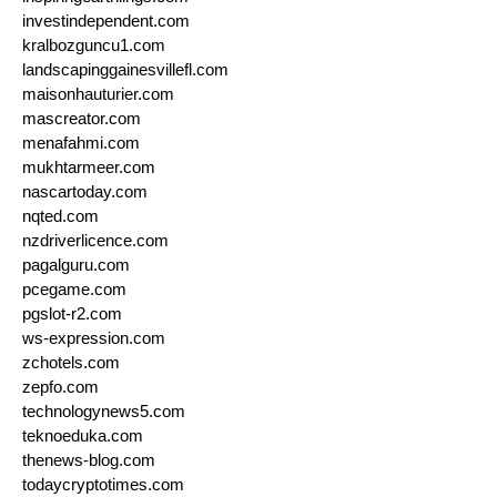
investindependent.com
kralbozguncu1.com
landscapinggainesvillefl.com
maisonhauturier.com
mascreator.com
menafahmi.com
mukhtarmeer.com
nascartoday.com
nqted.com
nzdriverlicence.com
pagalguru.com
pcegame.com
pgslot-r2.com
ws-expression.com
zchotels.com
zepfo.com
technologynews5.com
teknoeduka.com
thenews-blog.com
todaycryptotimes.com