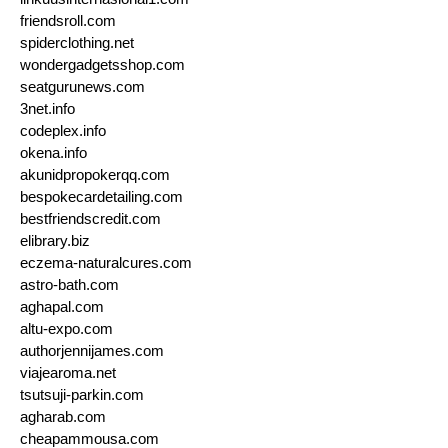
friendsroll.com
spiderclothing.net
wondergadgetsshop.com
seatgurunews.com
3net.info
codeplex.info
okena.info
akunidpropokerqq.com
bespokecardetailing.com
bestfriendscredit.com
elibrary.biz
eczema-naturalcures.com
astro-bath.com
aghapal.com
altu-expo.com
authorjennijames.com
viajearoma.net
tsutsuji-parkin.com
agharab.com
cheapammousa.com