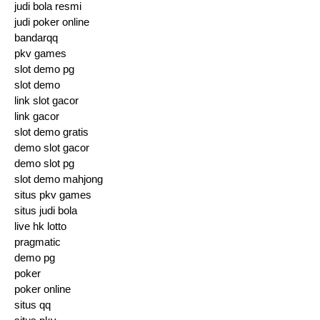
judi bola resmi
judi poker online
bandarqq
pkv games
slot demo pg
slot demo
link slot gacor
link gacor
slot demo gratis
demo slot gacor
demo slot pg
slot demo mahjong
situs pkv games
situs judi bola
live hk lotto
pragmatic
demo pg
poker
poker online
situs qq