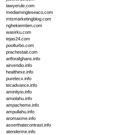
lawyerule.com
mediamingleseaco.com
mtsmarketingblog.com
nghekiemtien.com
wasirku.com
tejas24.com
poolturbo.com
prachestait.com
artforafghans.info
airvendio.info
healthexe.info
puretecx.info
tecadvance.info
aminityio.info
amiolahu.info
ampacheme.info
ampullahu.info
aromaxme.info
asserthatecontrast.info
atenderme.info