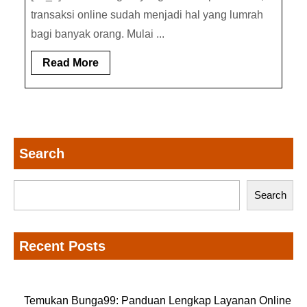
transaksi online sudah menjadi hal yang lumrah
bagi banyak orang. Mulai ...
Read
Read More
More
Search
Search
Recent Posts
Temukan Bunga99: Panduan Lengkap Layanan Online