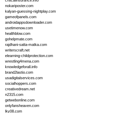
criticalinsurance.info
nokariposter.com
kalyan-guessing-nightplay.com
gameofpanels.com
androidappsdownloader.com
usetimenow.com
healthblow.com
gohelpmate.com
rajdhani-satta-matka.com
writerscraft.net
elearning-childprotection.com
wrestling4mena.com
knowledgeforall.info
brand2lastio.com
usadigitalservices.com
socialhoppers.com
creativedream.net
n2315.com
getwebonline.com
onlyfansheaven.com
lky08.com