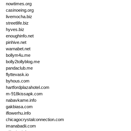
nowtimes.org
casinoeing.org
livemocha.biz
streetlife.biz
hyves.biz
enoughinfo.net
pinhive.net
warnabet.net
bollym4u.me
bolly2tollyblog.me
pandaclub.me
flyttevask.io
byhous.com
hartfordplazahotel.com
m-918kissapk.com
nabavkame.info
gakbiasa.com
iflowerhu.info
chicagocrystalconnection.com
imanabadii.com