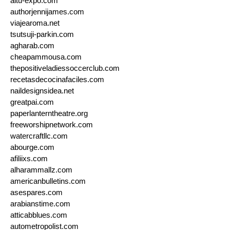
altu-expo.com
authorjennijames.com
viajearoma.net
tsutsuji-parkin.com
agharab.com
cheapammousa.com
thepositiveladiessoccerclub.com
recetasdecocinafaciles.com
naildesignsidea.net
greatpai.com
paperlanterntheatre.org
freeworshipnetwork.com
watercraftllc.com
abourge.com
afiliixs.com
alharammallz.com
americanbulletins.com
asespares.com
arabianstime.com
atticabblues.com
autometropolist.com