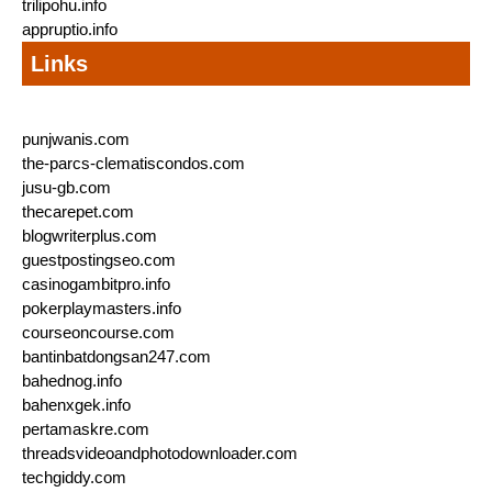
trilipohu.info
appruptio.info
Links
punjwanis.com
the-parcs-clematiscondos.com
jusu-gb.com
thecarepet.com
blogwriterplus.com
guestpostingseo.com
casinogambitpro.info
pokerplaymasters.info
courseoncourse.com
bantinbatdongsan247.com
bahednog.info
bahenxgek.info
pertamaskre.com
threadsvideoandphotodownloader.com
techgiddy.com