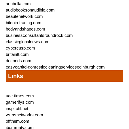
anubella.com
audiobooksonaudible.com
beautenetwork.com
bitcoin-tracing.com
bodyandshapes.com
businessconsultantsroundrock.com
classicglobalnews.com
cybercusp.com
britaintt.com
deconds.com
easycartltd-domesticcleaningservicesedinburgh.com
Links
uae-times.com
gamerifys.com
inspiratif.net
vsmsnetworks.com
offthem.com
ibommatv.com