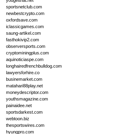
yougetthat.net
sportsnetclub.com
newbestcrypto.com
oxfordsave.com
iclassicgames.com
saung-artikel.com
fasthokivip2.com
observersports.com
cryptominingplus.com
aquinoticiaspe.com
longhairedfrenchbulldog.com
lawyersforhire.co
businemarket.com
matahari88play.net
moneydescriptor.com
youthsmagazine.com
painaidee.net
sportsdarkest.com
webtoon.biz
thesportswires.com
hyungpro.com