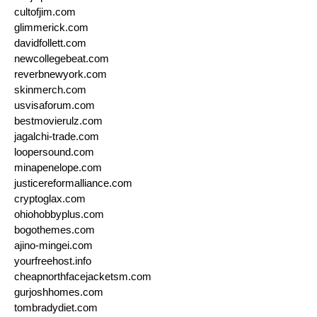
cultofjim.com
glimmerick.com
davidfollett.com
newcollegebeat.com
reverbnewyork.com
skinmerch.com
usvisaforum.com
bestmovierulz.com
jagalchi-trade.com
loopersound.com
minapenelope.com
justicereformalliance.com
cryptoglax.com
ohiohobbyplus.com
bogothemes.com
ajino-mingei.com
yourfreehost.info
cheapnorthfacejacketsm.com
gurjoshhomes.com
tombradydiet.com