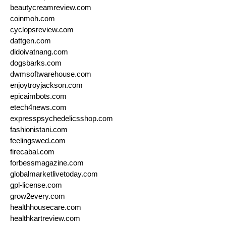
beautycreamreview.com
coinmoh.com
cyclopsreview.com
dattgen.com
didoivatnang.com
dogsbarks.com
dwmsoftwarehouse.com
enjoytroyjackson.com
epicaimbots.com
etech4news.com
expresspsychedelicsshop.com
fashionistani.com
feelingswed.com
firecabal.com
forbessmagazine.com
globalmarketlivetoday.com
gpl-license.com
grow2every.com
healthhousecare.com
healthkartreview.com