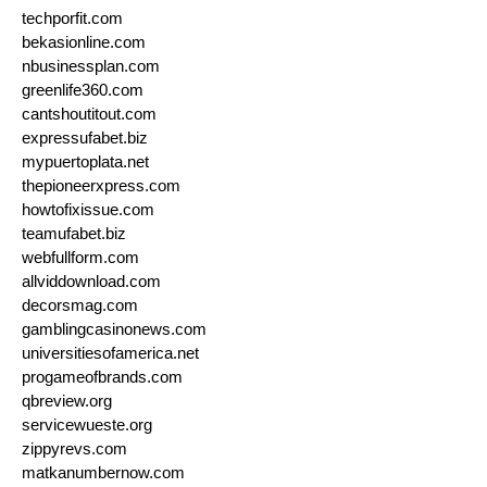
techporfit.com
bekasionline.com
nbusinessplan.com
greenlife360.com
cantshoutitout.com
expressufabet.biz
mypuertoplata.net
thepioneerxpress.com
howtofixissue.com
teamufabet.biz
webfullform.com
allviddownload.com
decorsmag.com
gamblingcasinonews.com
universitiesofamerica.net
progameofbrands.com
qbreview.org
servicewueste.org
zippyrevs.com
matkanumbernow.com