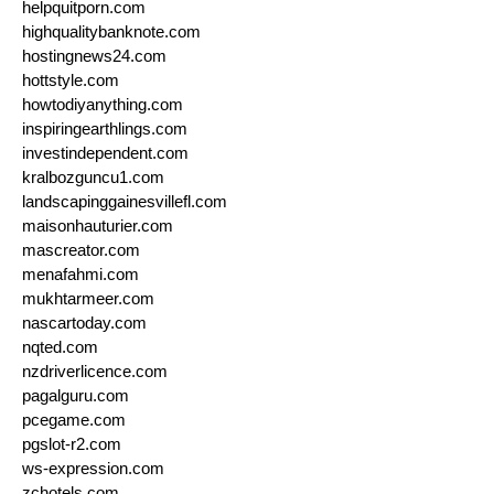
helpquitporn.com
highqualitybanknote.com
hostingnews24.com
hottstyle.com
howtodiyanything.com
inspiringearthlings.com
investindependent.com
kralbozguncu1.com
landscapinggainesvillefl.com
maisonhauturier.com
mascreator.com
menafahmi.com
mukhtarmeer.com
nascartoday.com
nqted.com
nzdriverlicence.com
pagalguru.com
pcegame.com
pgslot-r2.com
ws-expression.com
zchotels.com