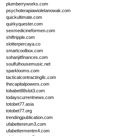
plumberryworks.com
psychoterapiawioletanowak.com
quickultimate.com
quirkyquester.com
sexmedicineformen.com
shiftripple.com
slotterpercaya.co
smartcoolbox.com
sohanjitfinances.com
soulfulhousemusic.net
sparklooms.com
tacticalcontractingllc.com
thecapitalpowers.com
tobabet88slot3.com
todayscurrentnews.com
totobet77.asia
totobet77.org
trendingpublication.com
ufabettererum3.com
ufabettermentm4.com