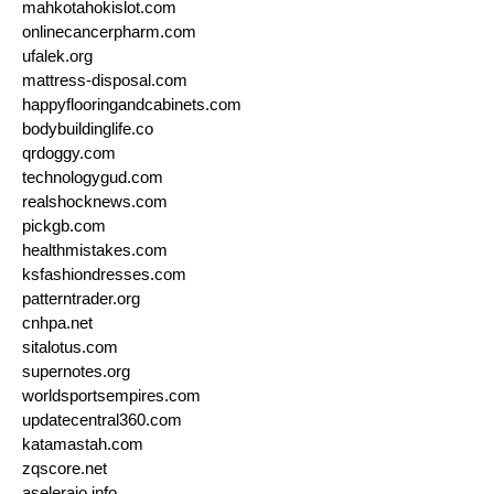
mahkotahokislot.com
onlinecancerpharm.com
ufalek.org
mattress-disposal.com
happyflooringandcabinets.com
bodybuildinglife.co
qrdoggy.com
technologygud.com
realshocknews.com
pickgb.com
healthmistakes.com
ksfashiondresses.com
patterntrader.org
cnhpa.net
sitalotus.com
supernotes.org
worldsportsempires.com
updatecentral360.com
katamastah.com
zqscore.net
aseleraio.info