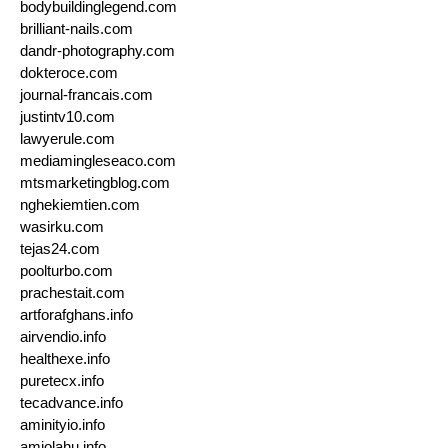
bodybuildinglegend.com
brilliant-nails.com
dandr-photography.com
dokteroce.com
journal-francais.com
justintv10.com
lawyerule.com
mediamingleseaco.com
mtsmarketingblog.com
nghekiemtien.com
wasirku.com
tejas24.com
poolturbo.com
prachestait.com
artforafghans.info
airvendio.info
healthexe.info
puretecx.info
tecadvance.info
aminityio.info
amiolahu.info