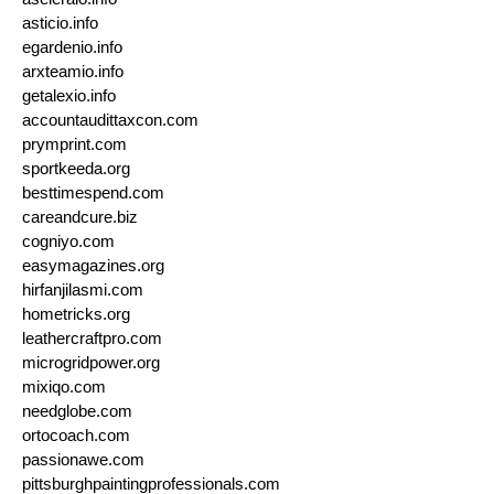
asticio.info
egardenio.info
arxteamio.info
getalexio.info
accountaudittaxcon.com
prymprint.com
sportkeeda.org
besttimespend.com
careandcure.biz
cogniyo.com
easymagazines.org
hirfanjilasmi.com
hometricks.org
leathercraftpro.com
microgridpower.org
mixiqo.com
needglobe.com
ortocoach.com
passionawe.com
pittsburghpaintingprofessionals.com