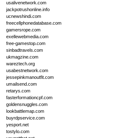
usalivenetwork.com
jackpotrushonline.info
ucnewshindi.com
freecellphonedatabase.com
gamersrope.com
exellewebmedia.com
free-gamestop.com
sinbadtravels.com
ukmagzine.com
wareztech.org
usabestnetwork.com
jessepinkmanoutfit.com
umailsend.com
retarys.com
fasterformationcpf.com
goldensnuggles.com
lookbattlemap.com
buyrdpservice.com
yesport.net
tostylo.com