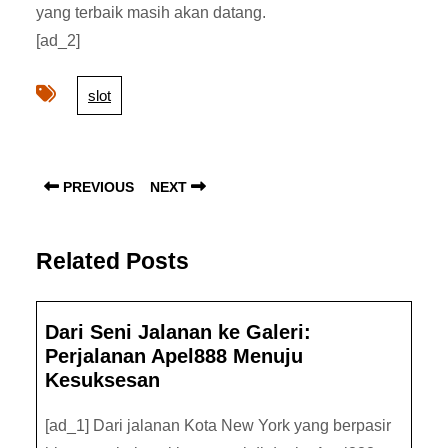
yang terbaik masih akan datang.
[ad_2]
slot
Post
navigation
Previous
Next
PREVIOUS
NEXT
post:
post:
Related Posts
Dari Seni Jalanan ke Galeri:
Perjalanan Apel888 Menuju
Kesuksesan
[ad_1] Dari jalanan Kota New York yang berpasir