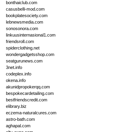
bonthaiclub.com
casusbelli-mod.com
bookplatesociety.com
lebnewsmedia.com
sonosonora.com
linkuusinternasional1.com
friendsroll.com
spiderclothing.net
wondergadgetsshop.com
seatgurunews.com
3net.info
codeplex.info
okena.info
akunidpropokerqq.com
bespokecardetailing.com
bestfriendscredit.com
elibrary.biz
eczema-naturalcures.com
astro-bath.com
aghapal.com