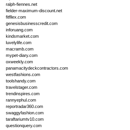
ralph-fiennes.net
fielder-maximum-discount.net
fitfllex.com
genesisbusinesscredit.com
inforuang.com
kindsmarket.com
luvelylife.com
macramb.com
mypet-diary.com
oxweekly.com
panamacitydeckcontractors.com
westfashions.com
toolshandy.com
travelstager.com
trendinspires.com
rannyephul.com
reportradar360.com
swaggyfashion.com
taraftariumtv10.com
questionquery.com