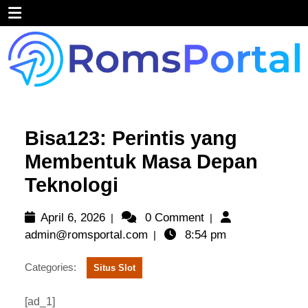
Skip
Open
to
content
Menu
Bisa123: Perintis yang
Membentuk Masa Depan
Teknologi
April
April 6, 2026
0 Comment
|
|
6,
admin@romsportal.com
admin@romsportal.com
8:54 pm
|
2026
Categories:
Situs Slot
[ad_1]