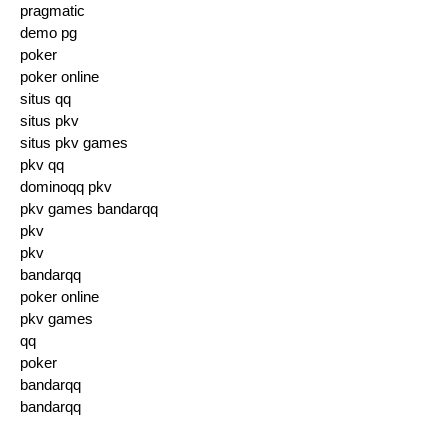
pragmatic
demo pg
poker
poker online
situs qq
situs pkv
situs pkv games
pkv qq
dominoqq pkv
pkv games bandarqq
pkv
pkv
bandarqq
poker online
pkv games
qq
poker
bandarqq
bandarqq