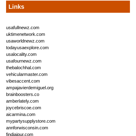
Links
usafullnewz.com
uktimenetwork.com
usaworldnewz.com
todayusaexplore.com
usalocality.com
usafournewz.com
thebalochhal.com
vehicularmaster.com
vibesaccent.com
ampajavierdemiguel.org
brainboosters.co
amberlately.com
joycebriscoe.com
aicarmina.com
mypartysupplystore.com
annforwisconsin.com
findjaipur.com