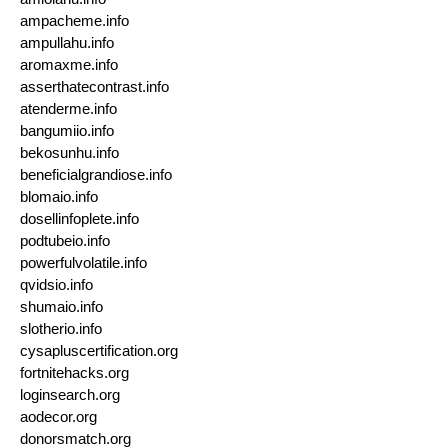
ampacheme.info
ampullahu.info
aromaxme.info
asserthatecontrast.info
atenderme.info
bangumiio.info
bekosunhu.info
beneficialgrandiose.info
blomaio.info
dosellinfoplete.info
podtubeio.info
powerfulvolatile.info
qvidsio.info
shumaio.info
slotherio.info
cysapluscertification.org
fortnitehacks.org
loginsearch.org
aodecor.org
donorsmatch.org