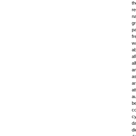
th
r
na
g
pa
f
wa
a
af
a
am
a
a
at
au
b
c
c
d
d