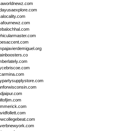
saworldnewz.com
odayusaexplore.com
alocality.com
safournewz.com
hebalochhal.com
ehicularmaster.com
ibesaccent.com
mpajavierdemiguel.org
ainboosters.co
mberlately.com
oycebriscoe.com
icarmina.com
ypartysupplystore.com
nnforwisconsin.com
ndjaipur.com
ltofjim.com
limmerick.com
vidfollett.com
ewcollegebeat.com
everbnewyork.com