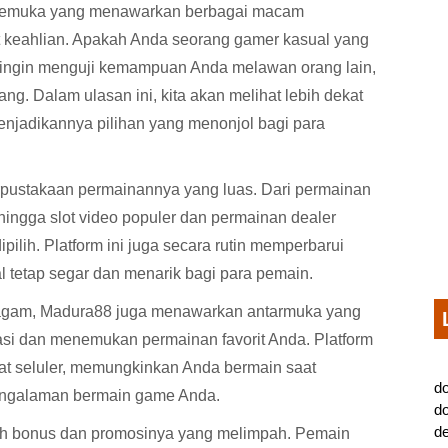
erkemuka yang menawarkan berbagai macam
t keahlian. Apakah Anda seorang gamer kasual yang
 ingin menguji kemampuan Anda melawan orang lain,
g. Dalam ulasan ini, kita akan melihat lebih dekat
menjadikannya pilihan yang menonjol bagi para
erpustakaan permainannya yang luas. Dari permainan
e hingga slot video populer dan permainan dealer
pilih. Platform ini juga secara rutin memperbarui
l tetap segar dan menarik bagi para pemain.
agam, Madura88 juga menawarkan antarmuka yang
 dan menemukan permainan favorit Anda. Platform
kat seluler, memungkinkan Anda bermain saat
d
engalaman bermain game Anda.
d
d
lah bonus dan promosinya yang melimpah. Pemain