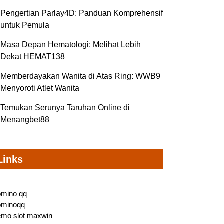
Pengertian Parlay4D: Panduan Komprehensif
untuk Pemula
Masa Depan Hematologi: Melihat Lebih
Dekat HEMAT138
Memberdayakan Wanita di Atas Ring: WWB9
Menyoroti Atlet Wanita
Temukan Serunya Taruhan Online di
Menangbet88
Links
omino qq
ominoqq
emo slot maxwin