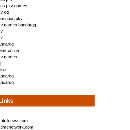
itus pkv games
kv qq
ominoqq pkv
kv games bandarqq
kv
kv
andarqq
ker online
kv games
q
oker
andarqq
andarqq
Links
safullnewz.com
ktimenetwork.com