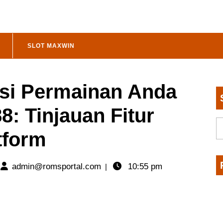
SLOT MAXWIN
si Permainan Anda
: Tinjauan Fitur
tform
admin@romsportal.com
admin@romsportal.com
10:55 pm
|