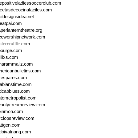
epositiveladiessoccerclub.com
ecetasdecocinafaciles.com
ildesignsidea.net
reatpai.com
perlanterntheatre.org
reeworshipnetwork.com
tercraftllc.com
bourge.com
iliixs.com
lharammallz.com
ericanbulletins.com
sespares.com
rabianstime.com
ticabblues.com
tometropolist.com
eautycreamreview.com
oinmoh.com
yclopsreview.com
attgen.com
idoivatnang.com