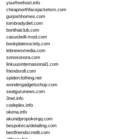
yourfreehost.info
cheapnorthfacejacketsm.com
gurjoshhomes.com
tombradydiet.com
bonthaiclub.com
casusbelli-mod.com
bookplatesociety.com
lebnewsmedia.com
sonosonora.com
linkuusinternasional1.com
friendsroll.com
spiderclothing.net
wondergadgetsshop.com
seatgurunews.com
3net.info
codeplex.info
okena.info
akunidpropokerqq.com
bespokecardetailing.com
bestfriendscredit.com