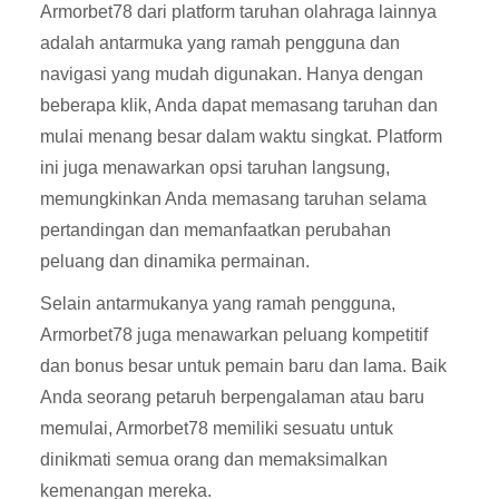
Armorbet78 dari platform taruhan olahraga lainnya
adalah antarmuka yang ramah pengguna dan
navigasi yang mudah digunakan. Hanya dengan
beberapa klik, Anda dapat memasang taruhan dan
mulai menang besar dalam waktu singkat. Platform
ini juga menawarkan opsi taruhan langsung,
memungkinkan Anda memasang taruhan selama
pertandingan dan memanfaatkan perubahan
peluang dan dinamika permainan.
Selain antarmukanya yang ramah pengguna,
Armorbet78 juga menawarkan peluang kompetitif
dan bonus besar untuk pemain baru dan lama. Baik
Anda seorang petaruh berpengalaman atau baru
memulai, Armorbet78 memiliki sesuatu untuk
dinikmati semua orang dan memaksimalkan
kemenangan mereka.