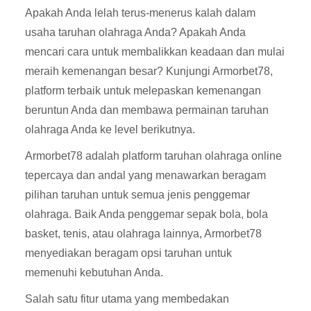
Apakah Anda lelah terus-menerus kalah dalam
usaha taruhan olahraga Anda? Apakah Anda
mencari cara untuk membalikkan keadaan dan mulai
meraih kemenangan besar? Kunjungi Armorbet78,
platform terbaik untuk melepaskan kemenangan
beruntun Anda dan membawa permainan taruhan
olahraga Anda ke level berikutnya.
Armorbet78 adalah platform taruhan olahraga online
tepercaya dan andal yang menawarkan beragam
pilihan taruhan untuk semua jenis penggemar
olahraga. Baik Anda penggemar sepak bola, bola
basket, tenis, atau olahraga lainnya, Armorbet78
menyediakan beragam opsi taruhan untuk
memenuhi kebutuhan Anda.
Salah satu fitur utama yang membedakan