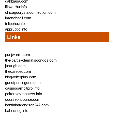
gakbiasa.com
iflowerhu.info
chicagocrystalconnection.com
imanabadii.com
trilipohu.info
appruptio.info
Links
punjwanis.com
the-parcs-clematiscondos.com
jusu-gb.com
thecarepet.com
blogwriterplus.com
guestpostingseo.com
casinogambitpro.info
pokerplaymasters.info
courseoncourse.com
bantinbatdongsan247.com
bahednog.info