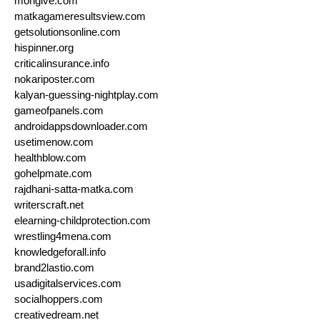
mongive.com
matkagameresultsview.com
getsolutionsonline.com
hispinner.org
criticalinsurance.info
nokariposter.com
kalyan-guessing-nightplay.com
gameofpanels.com
androidappsdownloader.com
usetimenow.com
healthblow.com
gohelpmate.com
rajdhani-satta-matka.com
writerscraft.net
elearning-childprotection.com
wrestling4mena.com
knowledgeforall.info
brand2lastio.com
usadigitalservices.com
socialhoppers.com
creativedream.net