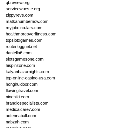
qbreview.org
servicewueste.org
zippyrevs.com
matkanumbernow.com
myjobcirculars.com
healthmoreoverfitness.com
topslotxgames.com
routerloggnet.net
dantella6.com
slotsgamesone.com
hispinzone.com
kalyanbazarnights.com
top-online-casino-usa.com
honghuidoor.com
flowingtravel.com
nineniki.com
brandiospecialists.com
medicalcare7.com
adtennaball.com
nabzah.com