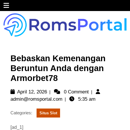
Skip
Open
to
content
Menu
Bebaskan Kemenangan
Beruntun Anda dengan
Armorbet78
April
April 12, 2026
0 Comment
|
|
12,
admin@romsportal.com
admin@romsportal.com
5:35 am
|
2026
Categories:
Situs Slot
[ad_1]