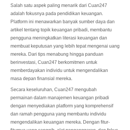
Salah satu aspek paling menarik dari Cuan247
adalah fokusnya pada pendidikan keuangan.
Platform ini menawarkan banyak sumber daya dan
artikel tentang topik keuangan pribadi, membantu
pengguna meningkatkan literasi keuangan dan
membuat keputusan yang lebih tepat mengenai uang
mereka. Dari tips menabung hingga panduan
berinvestasi, Cuan247 berkomitmen untuk
memberdayakan individu untuk mengendalikan
masa depan finansial mereka.
Secara keseluruhan, Cuan247 mengubah
permainan dalam manajemen keuangan pribadi
dengan menyediakan platform yang komprehensif
dan ramah pengguna yang membantu individu
mengendalikan keuangan mereka. Dengan fitur-