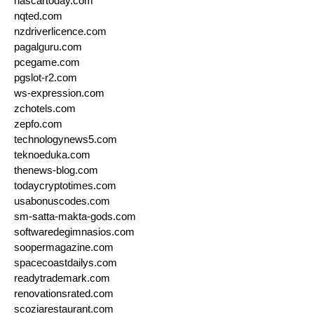
nascartoday.com
nqted.com
nzdriverlicence.com
pagalguru.com
pcegame.com
pgslot-r2.com
ws-expression.com
zchotels.com
zepfo.com
technologynews5.com
teknoeduka.com
thenews-blog.com
todaycryptotimes.com
usabonuscodes.com
sm-satta-makta-gods.com
softwaredegimnasios.com
soopermagazine.com
spacecoastdailys.com
readytrademark.com
renovationsrated.com
scoziarestaurant.com