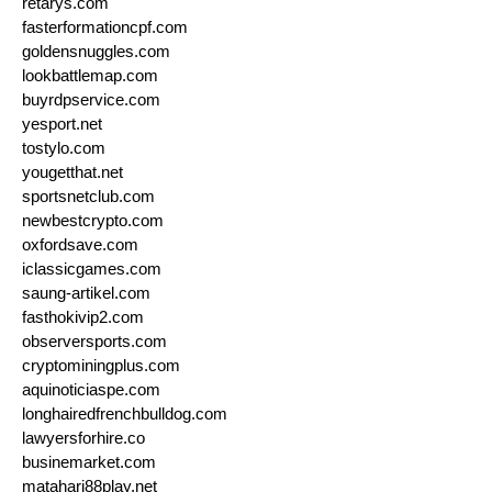
retarys.com
fasterformationcpf.com
goldensnuggles.com
lookbattlemap.com
buyrdpservice.com
yesport.net
tostylo.com
yougetthat.net
sportsnetclub.com
newbestcrypto.com
oxfordsave.com
iclassicgames.com
saung-artikel.com
fasthokivip2.com
observersports.com
cryptominingplus.com
aquinoticiaspe.com
longhairedfrenchbulldog.com
lawyersforhire.co
businemarket.com
matahari88play.net