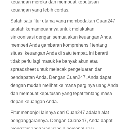
keuangan mereka dan membuat keputusan
keuangan yang lebih cerdas.
Salah satu fitur utama yang membedakan Cuan247
adalah kemampuannya untuk melakukan
sinkronisasi dengan semua akun keuangan Anda,
memberi Anda gambaran komprehensif tentang
situasi keuangan Anda di satu tempat. Ini berarti
tidak perlu lagi masuk ke banyak akun atau
spreadsheet untuk melacak pengeluaran dan
pendapatan Anda. Dengan Cuan247, Anda dapat
dengan mudah melihat ke mana perginya uang Anda
dan membuat keputusan yang tepat tentang masa
depan keuangan Anda.
Fitur menonjol lainnya dari Cuan247 adalah alat
penganggarannya. Dengan Cuan247, Anda dapat
mengatur anggaran yang dipersonalisasi