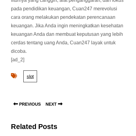
fiturnya yang canggih, alat penganggaran, dan fokus
pada pendidikan keuangan, Cuan247 merevolusi
cara orang melakukan pendekatan perencanaan
keuangan. Jika Anda ingin meningkatkan kesehatan
keuangan Anda dan membuat keputusan yang lebih
cerdas tentang uang Anda, Cuan247 layak untuk
dicoba.
[ad_2]
slot
Post
navigation
Previous
Next
PREVIOUS
NEXT
post:
post:
Related Posts