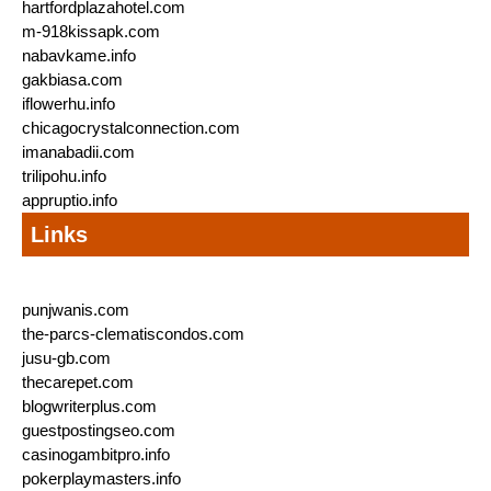
hartfordplazahotel.com
m-918kissapk.com
nabavkame.info
gakbiasa.com
iflowerhu.info
chicagocrystalconnection.com
imanabadii.com
trilipohu.info
appruptio.info
Links
punjwanis.com
the-parcs-clematiscondos.com
jusu-gb.com
thecarepet.com
blogwriterplus.com
guestpostingseo.com
casinogambitpro.info
pokerplaymasters.info