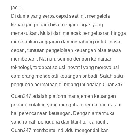
[ad_1]
Di dunia yang serba cepat saat ini, mengelola
keuangan pribadi bisa menjadi tugas yang
menakutkan. Mulai dari melacak pengeluaran hingga
menetapkan anggaran dan menabung untuk masa
depan, tuntutan pengelolaan keuangan bisa terasa
membebani. Namun, seiring dengan kemajuan
teknologi, terdapat solusi inovatif yang merevolusi
cara orang mendekati keuangan pribadi. Salah satu
pengubah permainan di bidang ini adalah Cuan247.
Cuan247 adalah platform manajemen keuangan
pribadi mutakhir yang mengubah permainan dalam
hal perencanaan keuangan. Dengan antarmuka
yang ramah pengguna dan fitur-fitur canggih,
Cuan247 membantu individu mengendalikan