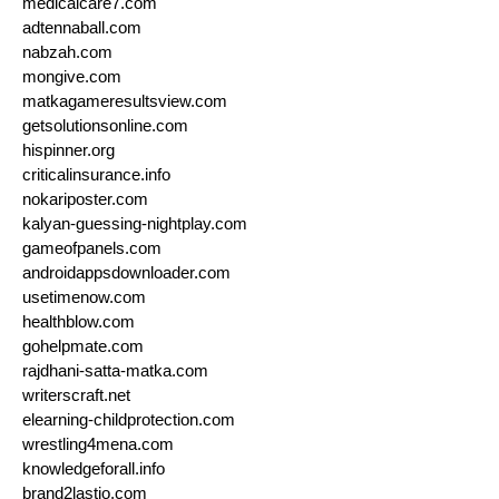
medicalcare7.com
adtennaball.com
nabzah.com
mongive.com
matkagameresultsview.com
getsolutionsonline.com
hispinner.org
criticalinsurance.info
nokariposter.com
kalyan-guessing-nightplay.com
gameofpanels.com
androidappsdownloader.com
usetimenow.com
healthblow.com
gohelpmate.com
rajdhani-satta-matka.com
writerscraft.net
elearning-childprotection.com
wrestling4mena.com
knowledgeforall.info
brand2lastio.com