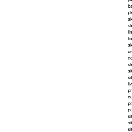
b
Positif
p
sl
s
li
li
sl
de
de
s
s
si
li
p
d
p
po
si
si
s