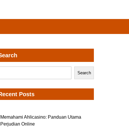
Search
Search
Recent Posts
Memahami Ahlicasino: Panduan Utama
Perjudian Online