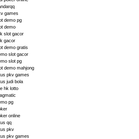
andarqq
kv games
ot demo pg
lot demo
nk slot gacor
nk gacor
ot demo gratis
mo slot gacor
mo slot pg
lot demo mahjong
itus pkv games
tus judi bola
ve hk lotto
ragmatic
emo pg
oker
ker online
tus qq
tus pkv
itus pkv games