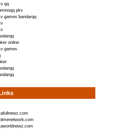
kv qq
ominoqq pkv
kv games bandarqq
kv
kv
andarqq
ker online
kv games
q
oker
andarqq
andarqq
Links
safullnewz.com
ktimenetwork.com
saworldnewz.com